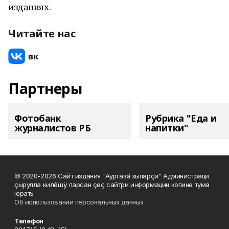
изданиях.
Читайте нас
Партнеры
Фотобанк
Рубрика "Еда и
журналистов РБ
напитки"
© 2020-2026 Сайт издания "Аургазă хыпарçи" Администраци
çырулла килĕшÿ парсан çеç сайтри информацин копине тума
юрать
Об использовании персональных данных
Телефон