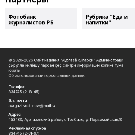
Фотобанк
Рубрика "Еда и
журналистов РБ
напитки"
© 2020-2026 Сайт издания "Аургазă хыпарçи" Администраци
çырулла килĕшÿ парсан çеç сайтри информацин копине тума
юрать
Об использовании персональных данных
Телефон
834745 (2-18-45)
Эл. почта
aurgazi_vest_new@mail.ru
Адрес
453480, Аургазинский район, с.Толбазы, ул.Первомайская,10
Рекламная служба
834745 (2-01-67)