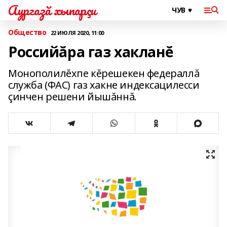
Аургазă хыпарçи
Общество
22 ИЮЛЯ 2020, 11:00
Российăра газ хакланĕ
Монополилĕхпе кĕрешекен федераллă
служба (ФАС) газ хакне индексацилесси
çинчен решени йышăннă.