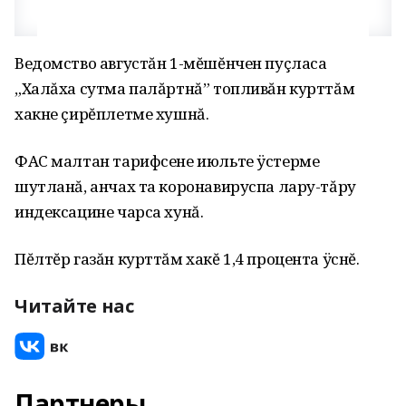
Ведомство августăн 1-мĕшĕнчен пуçласа
„Халăха сутма палăртнă” топливăн курттăм
хакне çирĕплетме хушнă.
ФАС малтан тарифсене июльте ÿстерме
шутланă, анчах та коронавиру­спа лару-тăру
индексацине чарса хунă.
Пĕлтĕр газăн курттăм хакĕ 1,4 про­цента ÿснĕ.
Читайте нас
Партнеры