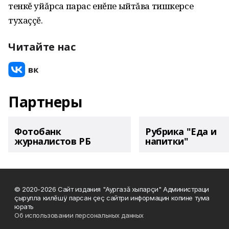
тенкĕ уйăрса парас енĕпе ыйтăва тишкерсе
тухаççĕ.
Читайте нас
Партнеры
Фотобанк
Рубрика "Еда и
журналистов РБ
напитки"
© 2020-2026 Сайт издания "Аургазă хыпарçи" Администраци
çырулла килĕшÿ парсан çеç сайтри информацин копине тума
юрать
Об использовании персональных данных