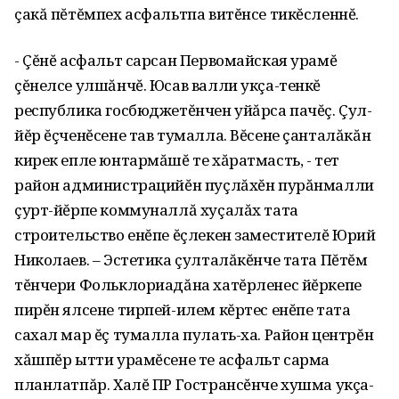
çакă пĕтĕмпех асфальтпа витĕнсе тикĕсленнĕ.
- Çĕнĕ асфальт сарсан Первомайская урамĕ
çĕнелсе улшăнчĕ. Юсав валли укçа-тенкĕ
республика госбюджетĕнчен уйăрса пачĕç. Çул-
йĕр ĕçченĕсене тав тумалла. Вĕсене çанталăкăн
кирек епле юнтармăшĕ те хăратмасть, - тет
район администрацийĕн пуçлăхĕн пурăнмалли
çурт-йĕрпе коммуналлă хуçалăх тата
строительство енĕпе ĕçлекен заместителĕ Юрий
Николаев. – Эстетика çулталăкĕнче тата Пĕтĕм
тĕнчери Фольклориадăна хатĕрленес йĕркепе
пирĕн ялсене тирпей-илем кĕртес енĕпе тата
сахал мар ĕç тумалла пулать-ха. Район центрĕн
хăшпĕр ытти урамĕсене те асфальт сарма
планлатпăр. Халĕ ПР Гострансĕнче хушма укçа-