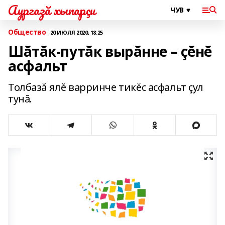
Аургазă хыпарçи
Общество
20 ИЮЛЯ 2020, 18:25
Шăтăк-путăк вырăнне – çĕнĕ
асфальт
Толбазă ялĕ варринче тикĕс асфальт çул
тунă.