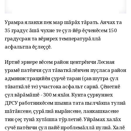
Урамра яланхи пек мар шăрăх тăрать. Анчах та
35 градус ăшă чухне те çул-йĕр ĕçченĕсем 150
градусран та вĕрирех температурăллă
асфальтпа ĕçлеççĕ.
Иртнĕ эрнере вĕсем район центрĕнчи Лесная
урамĕ патĕнчи çул тăваткăлĕнчен пуçласа район
администрацийĕн çурчĕ таран (çав шутра çул
тăваткăлĕ те) участока асфальт сарнă. Çĕнетнĕ
çул вăрăмăшĕ - 300 м яхăн. Кунта çуркуннех
ДРСУ работникĕсем шывпа тата пылчăкпа тулнă
шăтăксене, çурăлнă вырăнсене, ланкашкасене
тин çеç тунă хутăшпа тÿрлетнĕ. Уйрăмах халăх
сучĕ патĕнчи çул пайĕ проблемăллă пулнă. Халĕ