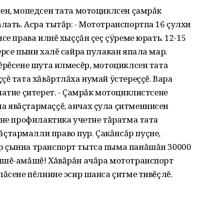
сен, мопедсен тата мотоциклсен çамрăк
ать. Асра тытăр: - Мототранспортпа 16 çулхи
се права илнĕ хыççăн çеç çÿреме юрать. 12-15
ерсе пыни халĕ сайра пулакан япала мар.
ĕрĕсене шута илмесĕр, мотоциклсен тата
çĕ тата хăвăртлăха нумай ÿстереççĕ. Вара
патне çитерет. - Çамрăк мотоциклистсене
 явăçтармаççĕ, анчах çула çитменнисен
ене профилактика учетне тăратма тата
тармалли право пур. Çакăнсăр пуçне,
р çынна транспорт тытса пыма панăшăн 30000
шшĕ-амăшĕ! Хăвăрăн ачăра мототранспорт
лăсене пĕлнине эсир шанса çитме тивĕçлĕ.