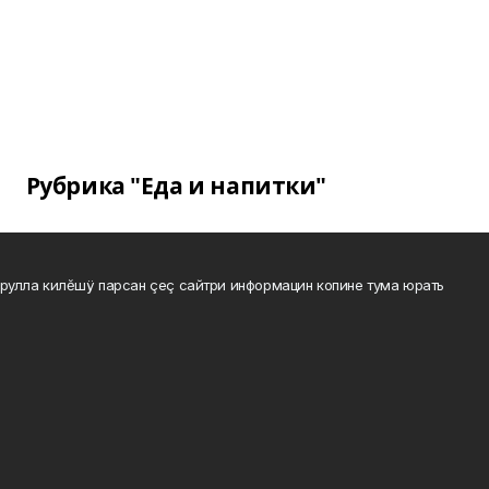
Рубрика "Еда и напитки"
рулла килĕшÿ парсан çеç сайтри информацин копине тума юрать