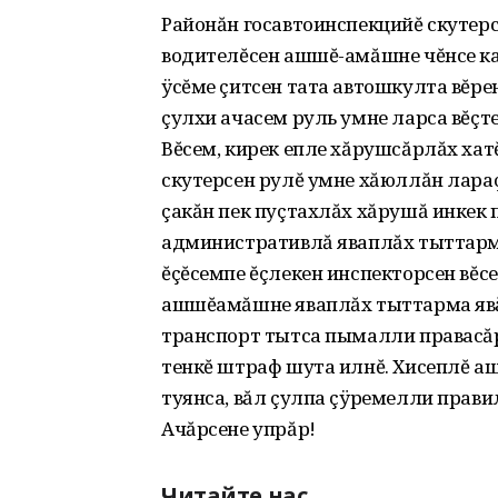
Районăн госавтоинспекцийĕ скутер
водителĕсен ашшĕ-амăшне чĕнсе кал
ÿсĕме çитсен тата автошкулта вĕрен
çулхи ачасем руль умне ларса вĕçт
Вĕсем, кирек епле хăрушсăрлăх хат
скутерсен рулĕ умне хăюллăн лараç
çакăн пек пуçтахлăх хăрушă инкек 
административлă яваплăх тыттарма
ĕçĕсемпе ĕçлекен инспекторсен вĕс
ашшĕамăшне яваплăх тыттарма явăç
транспорт тытса пымалли правасă
тенкĕ штраф шута илнĕ. Хисеплĕ а
туянса, вăл çулпа çÿремелли прави
Ачăрсене упрăр!
Читайте нас