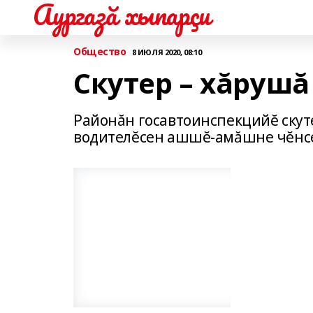
Аургазă хыпарçи
Общество
8 ИЮЛЯ 2020, 08:10
Скутер – хăруш
Районăн госавтоинспекцийĕ скут
водителĕсен ашшĕ-амăшне чĕнсе