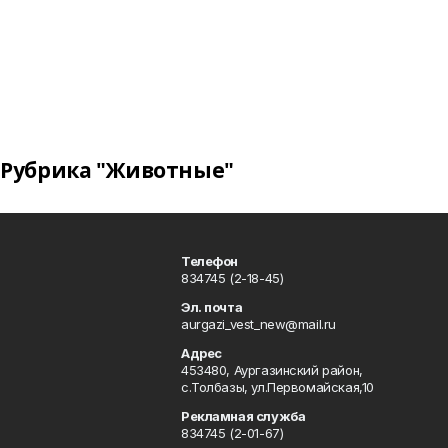
Рубрика "Животные"
Телефон
834745 (2-18-45)
Эл. почта
aurgazi_vest_new@mail.ru
Адрес
453480, Аургазинский район,
с.Толбазы, ул.Первомайская,10
Рекламная служба
834745 (2-01-67)