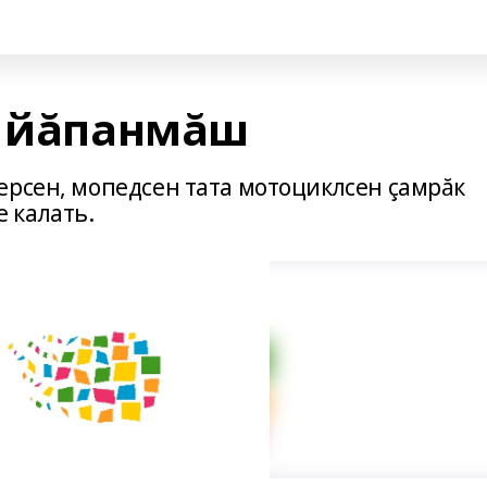
ă йăпанмăш
ерсен, мопедсен тата мотоциклсен çамрăк
 калать.