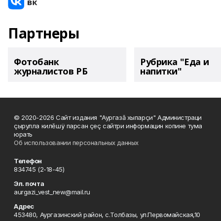
Партнеры
Фотобанк
Рубрика "Еда и
журналистов РБ
напитки"
© 2020-2026 Сайт издания "Аургазă хыпарçи" Администраци
çырулла килĕшÿ парсан çеç сайтри информацин копине тума
юрать
Об использовании персональных данных
Телефон
834745 (2-18-45)
Эл. почта
aurgazi_vest_new@mail.ru
Адрес
453480, Аургазинский район, с.Толбазы, ул.Первомайская,10