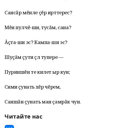
Сансăр мĕнле çĕр ирттерес?
Мĕн пулчĕ-ши, тусăм, сана?
Ăçта-ши эс? Кампа-ши эс?
Шуçăм çути çӳл тупере —
Пуриншĕн те килет ыр кун;
Сӳнми çунать хĕрӳ чĕрем,
Саншăн çунать ман çамрăк чун.
Читайте нас