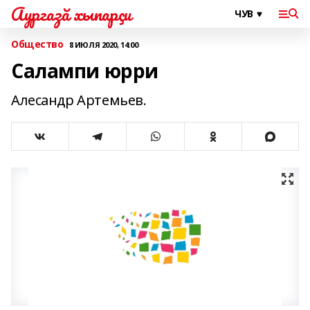
Аургазă хыпарçи
Общество
8 ИЮЛЯ 2020, 14:00
Салампи юрри
Алесандр Артемьев.