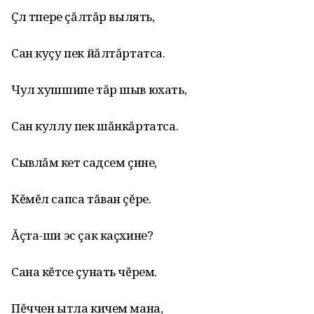
Çӳл тӳпере çăлтăр вылять,
Сан куçу пек йăлтăртатса.
Чул хушшипе тăр шыв юхать,
Сан куллу пек шăнкăртатса.
Сывлăм ӳкет садсем çине,
Кĕмĕл сапса тăван çĕре.
Ăçта-ши эс çак каçхине?
Сана кĕтсе çунать чĕрем.
Пĕччен ытла кичем мана,