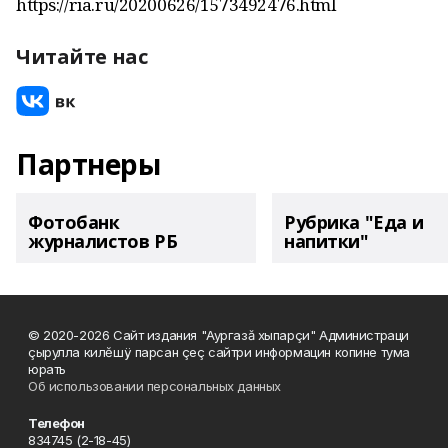
https://ria.ru/20200626/1573492476.html
Читайте нас
Партнеры
Фотобанк
Рубрика "Еда и
журналистов РБ
напитки"
© 2020-2026 Сайт издания "Аургазă хыпарçи" Администраци
çырулла килĕшÿ парсан çеç сайтри информацин копине тума
юрать
Об использовании персональных данных
Телефон
834745 (2-18-45)