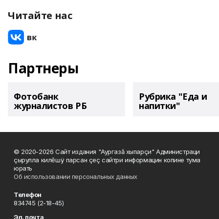
Читайте нас
Партнеры
Фотобанк
Рубрика "Еда и
журналистов РБ
напитки"
© 2020-2026 Сайт издания "Аургазă хыпарçи" Администраци
çырулла килĕшÿ парсан çеç сайтри информацин копине тума
юрать
Об использовании персональных данных
Телефон
834745 (2-18-45)
Эл. почта