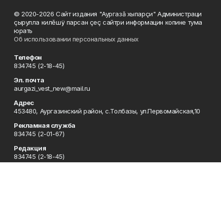
© 2020-2026 Сайт издания "Аургазă хыпарçи" Администраци
çырулла килĕшÿ парсан çеç сайтри информацин копине тума
юрать
Об использовании персональных данных
Телефон
834745 (2-18-45)
Эл. почта
aurgazi_vest_new@mail.ru
Адрес
453480, Аургазинский район, с.Толбазы, ул.Первомайская,10
Рекламная служба
834745 (2-01-67)
Редакция
834745 (2-18-45)
Отдел кадров
834745 (2-18-51)