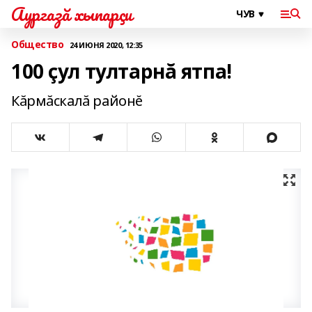
Аургазă хыпарçи
Общество
24 ИЮНЯ 2020, 12:35
100 çул тултарнă ятпа!
Кăрмăскалă районĕ