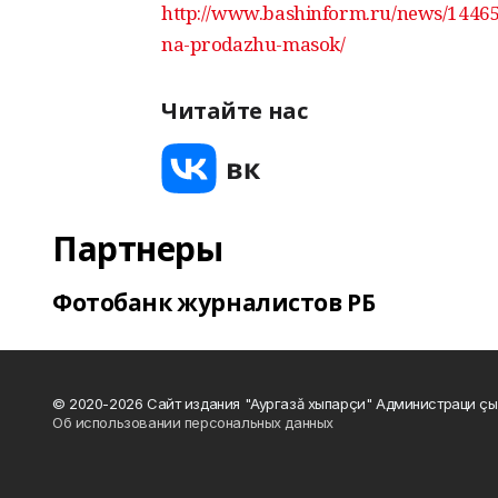
http://www.bashinform.ru/news/14465
na-prodazhu-masok/
Читайте нас
Партнеры
Фотобанк журналистов РБ
© 2020-2026 Сайт издания "Аургазă хыпарçи" Администраци çы
Об использовании персональных данных