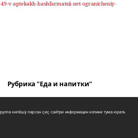
49-v-aptekakh-bashfarmatsii-net-ogranicheniy-
Рубрика "Еда и напитки"
рулла килĕшÿ парсан çеç сайтри информацин копине тума юрать