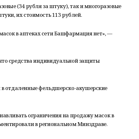
зовые (34 рубля за штуку), так и многоразовые
туки, их стоимость 113 рублей.
масок в аптеках сети Башфармация нет», —
что средства индивидуальной защиты
я в отдаленные фельдшерско-акушерские
анавливать ограничения на продажу масок в
мментировали в региональном Минздраве.