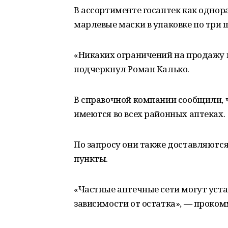
В ассортименте госаптек как однора
марлевые маски в упаковке по три ш
«Никаких ограничений на продажу 
подчеркнул Роман Калько.
В справочной компании сообщили, 
имеются во всех районных аптеках.
По запросу они также доставляютс
пункты.
«Частные аптечные сети могут уст
зависимости от остатка», — проко