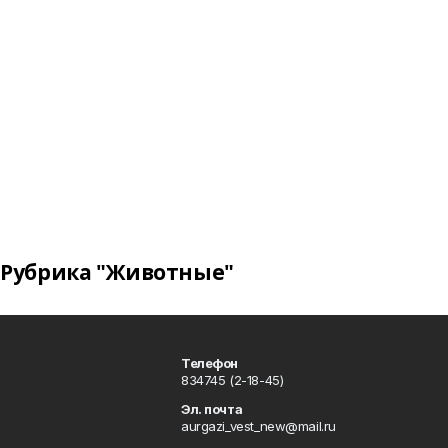
Рубрика "Животные"
Телефон
834745 (2-18-45)
Эл. почта
aurgazi_vest_new@mail.ru