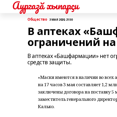
Аургазă хыпарçи
Общество
3 МАЯ 2020, 21:50
В аптеках «Баш
ограничений на
В аптеках «Башфармации» нет о
средств защиты.
«Маски имеются в наличии во всех 
на 17 часов 3 мая составляет 1,2 мл
заключены договора на поставку 5
заместитель генерального директо
Калько.