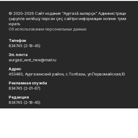
© 2020-2026 Сайт издания "Аургазă хыпарçи" Администраци
çырулла килĕшÿ парсан çеç сайтри информацин копине тума
юрать
Об использовании персональных данных
Телефон
834745 (2-18-45)
Эл. почта
aurgazi_vest_new@mail.ru
Адрес
453480, Аургазинский район, с.Толбазы, ул.Первомайская,10
Рекламная служба
834745 (2-01-67)
Редакция
834745 (2-18-45)
Отдел кадров
834745 (2-18-51)