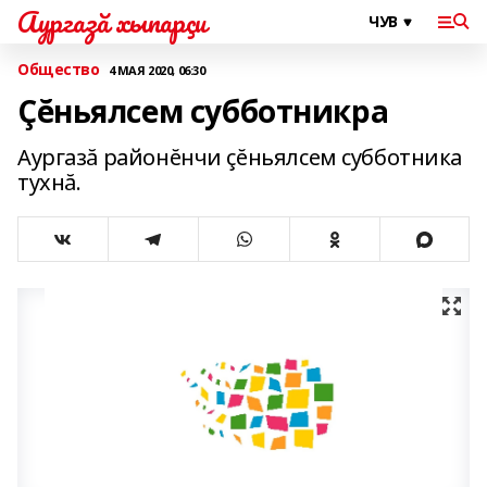
Аургазă хыпарçи
Общество
4 МАЯ 2020, 06:30
Çĕньялсем субботникра
Аургазă районĕнчи çĕньялсем субботника
тухнă.