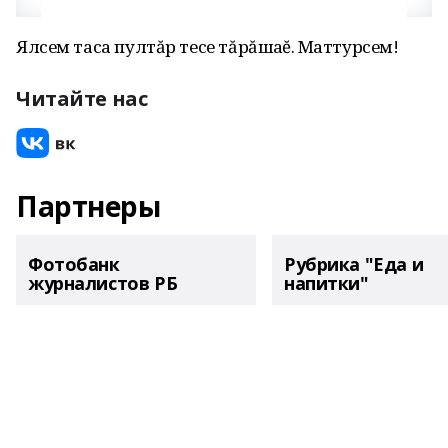
Ялсем таса пултăр тесе тăрăшаҫҫĕ. Маттурсем!
Читайте нас
Партнеры
Фотобанк
Рубрика "Еда и
журналистов РБ
напитки"