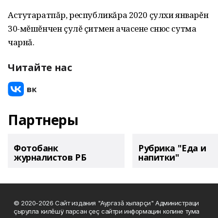
Астутаратпăр, республикăра 2020 çулхи январĕн
30-мĕшĕнчен çулĕ çитмен ачасене снюс сутма
чарнă.
Читайте нас
Партнеры
Фотобанк
Рубрика "Еда и
журналистов РБ
напитки"
© 2020-2026 Сайт издания "Аургазă хыпарçи" Администраци
çырулла килĕшÿ парсан çеç сайтри информацин копине тума