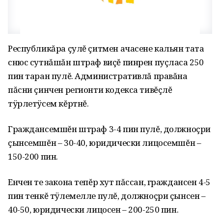
Республикăра çулĕ çитмен ачасене кальян тата
снюс сутнăшăн штраф виçĕ пинрен пуçласа 250
пин таран пулĕ. Административлă правăна
пăсни çинчен регионти кодекса тивĕçлĕ
тÿрлетÿсем кĕртнĕ.
Граждансемшĕн штраф 3-4 пин пулĕ, должноçри
çынсемшĕн – 30-40, юридически лицосемшĕн –
150-200 пин.
Енчен те закона тепĕр хут пăссан, граждансен 4-5
пин тенкĕ тÿлемелле пулĕ, должноçри çынсен –
40-50, юридически лицосен – 200-250 пин.