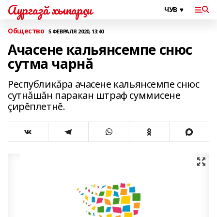
Аургазă хыпарçи
Общество
5 ФЕВРАЛЯ 2020, 13:40
Ачасене кальянсемпе снюс
сутма чарнă
Республикăра ачасене кальянсемпе снюс
сутнăшăн паракан штраф суммисене
çирĕплетнĕ.