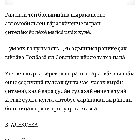
Районти тĕп больницăна пыракансене
автомобильсен тăраткăчĕнче вырăн
çителĕксĕрлĕхĕ майсăрлăх кÿнĕ.
Нумаях та пулмасть ЦРБ администрацийĕ çак
ыйтăва Толбазă ял Совечĕпе пĕрле татса панă.
Унччен пырса кĕрекен вырăнта тăраткăч сылтăм
енче çеç пулнă пулсан (унта час-часах вырăн
çитмен), халĕ вара çулăн сулахай енче те тунă.
Иртнĕ çулта кунта автобус чарăнакан вырăнтан
больницăна çити тротуар та хывнă.
В. АЛЕКСЕЕВ.