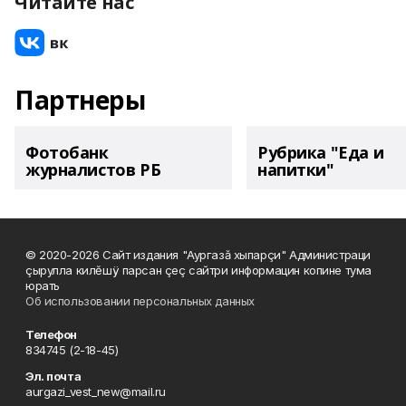
Читайте нас
Партнеры
Фотобанк
Рубрика "Еда и
журналистов РБ
напитки"
© 2020-2026 Сайт издания "Аургазă хыпарçи" Администраци
çырулла килĕшÿ парсан çеç сайтри информацин копине тума
юрать
Об использовании персональных данных
Телефон
834745 (2-18-45)
Эл. почта
aurgazi_vest_new@mail.ru