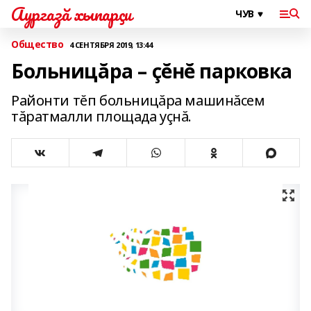
Аургазă хыпарçи
Общество
4 СЕНТЯБРЯ 2019, 13:44
Больницăра – çĕнĕ парковка
Районти тĕп больницăра машинăсем
тăратмалли площада уçнă.