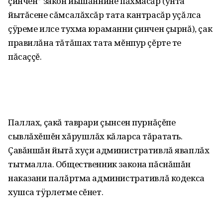
çинчен” закон йышăннине пăхмасăр (унта
йытăсене сăмсалăхсăр тата кантрасăр уçăлса
çÿреме илсе тухма юраманни çинчен çырнă), çак
правилăна тăтăшах тата мĕнпур çĕрте те
пăсаççĕ.
Паллах, çакă таврари çынсен пурнăçĕпе
сывлăхĕшĕн хăрушлăх кăларса тăратать.
Çавăншăн йытă хуçи административлă яваплăх
тытмалла. Общественник закона пăснăшăн
наказани палăртма административлă кодекса
хушса тÿрлетме сĕнет.