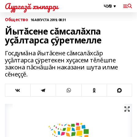
Аургазă хыпарçи
Общество
16 АВГУСТА 2019, 08:31
Йытăсене сăмсалăхпа
уçăлтарса çÿретмелле
Госдумăна йытăсене сăмсалăхсăр
уçăлтарса çÿретекен хуçасем тĕлĕшпе
закона пăснăшăн наказани шута илме
сĕнеççĕ.