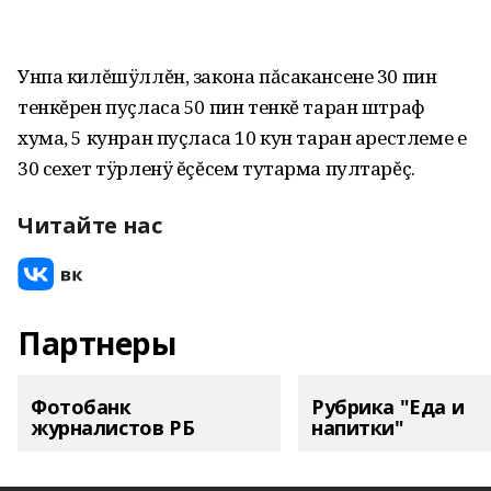
Унпа килĕшÿллĕн, закона пăсакансене 30 пин
тенкĕрен пуçласа 50 пин тенкĕ таран штраф
хума, 5 кунран пуçласа 10 кун таран арестлеме е
30 сехет тÿрленÿ ĕçĕсем тутарма пултарĕç.
Читайте нас
Партнеры
Фотобанк
Рубрика "Еда и
журналистов РБ
напитки"