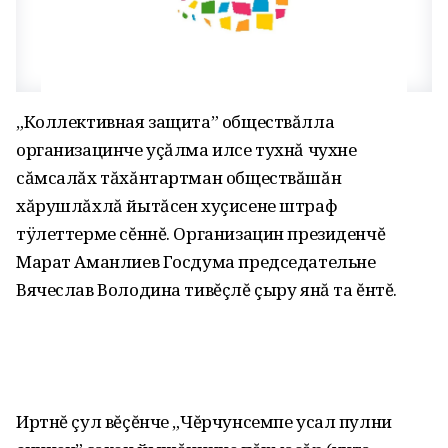
„Коллективная защита” обществăлла
организацинче уçăлма илсе тухнă чухне
сăмсалăх тăхăнтартман обществăшăн
хăрушлăхлă йытăсен хуçисене штраф
тÿлеттерме сĕннĕ. Организацин президенчĕ
Марат Аманлиев Госдума председательне
Вячеслав Володина тивĕçлĕ çыру янă та ĕнтĕ.
Иртнĕ çул вĕçĕнче „Чĕрчунсемпе усал пулни