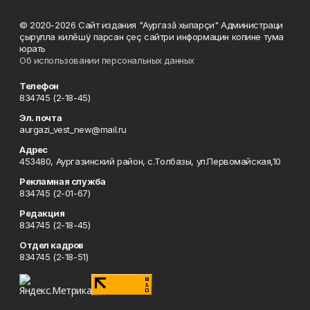
© 2020-2026 Сайт издания "Аургазă хыпарçи" Администраци
çырулла килĕшÿ парсан çеç сайтри информацин копине тума
юрать
Об использовании персональных данных
Телефон
834745 (2-18-45)
Эл. почта
aurgazi_vest_new@mail.ru
Адрес
453480, Аургазинский район, с.Толбазы, ул.Первомайская,10
Рекламная служба
834745 (2-01-67)
Редакция
834745 (2-18-45)
Отдел кадров
834745 (2-18-51)