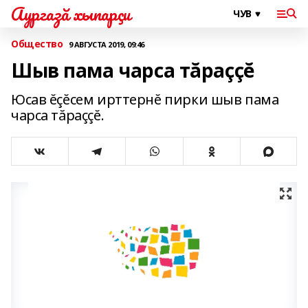
Аургазă хыпарçи
Общество
9 АВГУСТА 2019, 09:46
Шыв пама чарса тăраççĕ
Юсав ĕçĕсем ирттернĕ пирки шыв пама
чарса тăраççĕ.