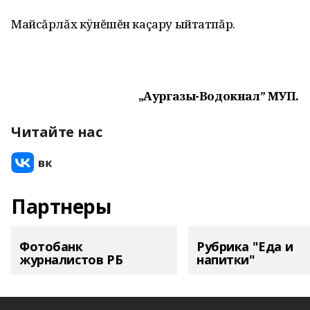
Майсăрлăх кÿнĕшĕн каçару ыйтатпăр.
„Аургазы-Водокнал” МУП.
Читайте нас
Партнеры
Фотобанк
Рубрика "Еда и
журналистов РБ
напитки"