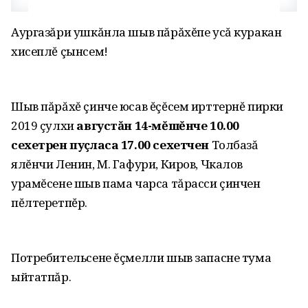
Аургазăри ушкăнла шыв пăрăхĕпе усă куракан
хисеплĕ çынсем!
Шыв пăрăхĕ çинче юсав ĕçĕсем ирттернĕ пирки
2019 çулхи
августăн 14-мĕшĕнче 10.00
сехетрен пуçласа 17.00 сехетчен
Толбазă
ялĕнчи Ленин, М. Гафури, Киров, Чкалов
урамĕсене шыв пама чарса тăрасси çинчен
пĕлтеретпĕр.
Потребительсене ĕçмелли шыв запасне тума
ыйтатпăр.