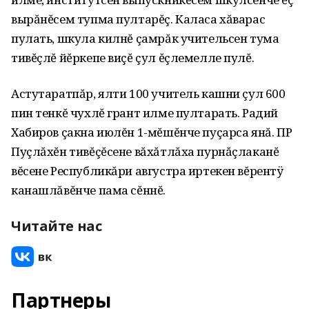
вырăнĕсем тупма пултарĕç. Каласа хăварас
пулать, шкула килнĕ çамрăк учительсен тума
тивĕçлĕ йĕркепе виçĕ çул ĕçлемелле пулĕ.
Астутаратпăр, ялти 100 учитель кашни çул 600
пин тенкĕ чухлĕ грант илме пултарать. Радий
Хабиров çакна июлĕн 1-мĕшĕнче пуçарса янă. ПР
Пуçлăхĕн тивĕçĕсене вăхăтлăха пурнăçлаканĕ
вĕсене Республикăри августра иртекен вĕрентÿ
канашлăвĕнче пама сĕннĕ.
Читайте нас
Партнеры