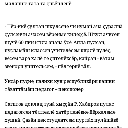
малашне тата та çивĕчленĕ.
- Пĕр-икĕ çултан шкулсене чи нумай ача çуралнă
çулсенчи ачасем вĕренме килеççĕ. Шкул ачисен
шучĕ 60 пин ытла ачана ÿсĕ. Апла пулсан,
пуçламăш классен учителĕсем кирлĕ пулĕç,
вĕсем вара халĕ те çителĕксĕр, кайран - вăтам
звенори учительсем, - пĕлтернĕ вăл.
Унсăр пуçне, паянхи кун республикăри кашни
тăваттăмĕш педагог – пенсионер.
Сагитов доклад тунă хыççăн Р. Хабиров пулас
педагогсен тĕллевлĕ хатĕрленĕвне йĕркелеме
хушнă. Çавăн пек студентсем пурлăх пулăшăвĕ
илме, институтсен выпускникĕсем шкулсенче ĕç