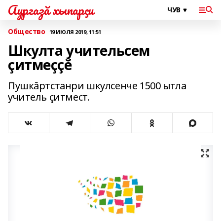
Аургазă хыпарçи
Общество
19 ИЮЛЯ 2019, 11:51
Шкулта учительсем
çитмеççĕ
Пушкăртстанри шкулсенче 1500 ытла
учитель çитмест.