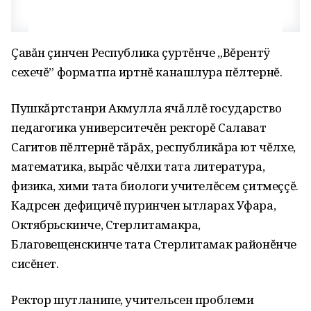
Çавăн çинчен Республика çуртĕнче „Вĕрентÿ
сехечĕ” форматпа иртнĕ канашлура пĕлтернĕ.
Пушкăртстанри Акмулла ячăллĕ государство
педагогика университечĕн ректорĕ Салават
Сагитов пĕлтернĕ тăрăх, республикăра ют чĕлхе,
математика, вырăс чĕлхи тата литература,
физика, хими тата биологи учителĕсем çитмеççĕ.
Кадрсен дефицичĕ пуринчен ытларах Уфара,
Октябрьскинче, Стерлитамакра,
Благовещенскинче тата Стерлитамак районĕнче
сисĕнет.
Ректор шутланипе, учительсен проблеми