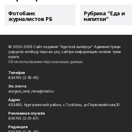
Фотобанк
Рубрика "Еда и
журналистов РБ
напитки"
© 2020-2026 Сайт издания "Аургазă хыпарçи" Администраци
çырулла килĕшÿ парсан çеç сайтри информацин копине тума
юрать
Об использовании персональных данных
Телефон
834745 (2-18-45)
Эл. почта
aurgazi_vest_new@mail.ru
Адрес
453480, Аургазинский район, с.Толбазы, ул.Первомайская,10
Рекламная служба
834745 (2-01-67)
Редакция
834745 (2-18-45)