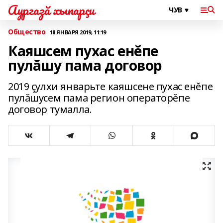
Аургазă хыпарçи
Общество
18 ЯНВАРЯ 2019, 11:19
Каяшсем пухас енĕпе
пулăшу пама договор
2019 çулхи январьте каяшсене пухас енĕпе
пулăшусем пама регион операторĕпе
договор тумалла.