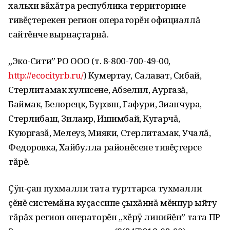
хальхи вăхăтра республика территорине
тивĕçтерекен регион операторĕн официаллă
сайтĕнче вырнаçтарнă.
„Эко-Сити” РО ООО (т. 8-800-700-49-00,
http://ecocityrb.ru/
) Кумертау, Салават, Сибай,
Стерлитамак хулисене, Абзелил, Аургазă,
Баймак, Белорецк, Бурзян, Гафури, Зианчура,
Стерлибаш, Зилаир, Ишимбай, Кугарчă,
Куюргазă, Мелеуз, Мияки, Стерлитамак, Учалă,
Федоровка, Хайбулла районĕсене тивĕçтерсе
тăрĕ.
Çÿп-çап пухмалли тата турттарса тухмалли
çĕнĕ системăна куçассипе çыхăннă мĕнпур ыйту
тăрăх регион операторĕн „хĕрÿ линийĕн” тата ПР