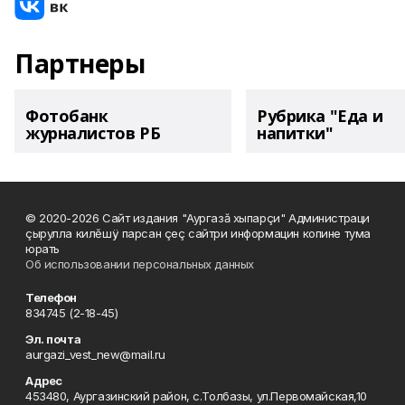
Партнеры
Фотобанк
Рубрика "Еда и
журналистов РБ
напитки"
© 2020-2026 Сайт издания "Аургазă хыпарçи" Администраци
çырулла килĕшÿ парсан çеç сайтри информацин копине тума
юрать
Об использовании персональных данных
Телефон
834745 (2-18-45)
Эл. почта
aurgazi_vest_new@mail.ru
Адрес
453480, Аургазинский район, с.Толбазы, ул.Первомайская,10