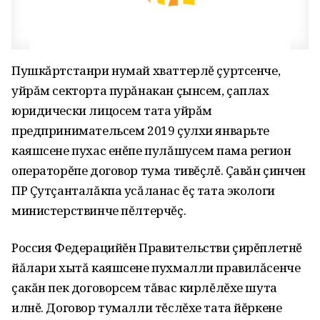
Пушкăртстанри нумай хваттерлĕ çуртсенче,
уйрăм секторта пурăнакан çынсем, çаплах
юридически лицосем тата уйрăм
предпринимательсем 2019 çулхи январьте
каяшсене пухас енĕпе пулăшусем пама регион
операторĕпе договор тума тивĕçлĕ. Çавăн çинчен
ПР Çутçанталăкпа усăланас ĕç тата экологи
министерствинче пĕлтерчĕç.
Россия Федерацийĕн Правительстви çирĕплетнĕ
йăлари хытă каяшсене пухмалли правилăсенче
çакăн пек договорсем тăвас кирлĕлĕхе шута
илнĕ. Договор тумалли тĕслĕхе тата йĕркене