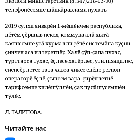
Экологи министерствин (8(347)218-03-90)
телефонĕсемпе шăнкăравлама пулать.
2019 çулхи январĕн 1-мĕшĕнчен республика,
пĕтĕм çĕршыв пекех, коммуналлă хытă
каяшсемпе усă курмалли çĕнĕ системăна куçни
çинчен аса илтеретпĕр. Халĕ çÿп-çапа пухас,
турттарса тухас, ĕçлесе хатĕрлес, утилизацилес,
сиенсĕрлетес тата чавса чикес енĕпе регион
операторĕ ĕçлĕ, çынсем вара, çирĕплетнĕ
тарифсемпе килĕшÿллĕн, çак пулăшусемшĕн
тÿлĕç.
Л. ТАЛИПОВА.
Читайте нас