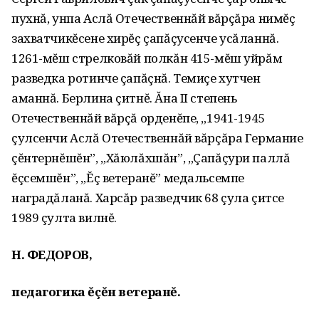
пухнă, унпа Аслă Отечественнăй вăрçăра нимĕç
захватчикĕсене хирĕç çапăçусенче усăланнă.
1261-мĕш стрелковăй полкăн 415-мĕш уйрăм
раз­ведка ротинче çапăçнă. Темиçе хутчен
аманнă. Берлина çитнĕ. Ăна II степень
Отечественнăй вăрçă орденĕпе, „1941-1945
çулсенчи Аслă Отечественнăй вăрçăра Германие
çĕнтернĕшĕн”, „Хăюлăхшăн”, „Çапăçури паллă
ĕçсемшĕн”, „Ĕç ветеранĕ” медальсемпе
наградăланă. Харсăр развед­чик 68 çула çитсе
1989 çулта вилнĕ.
Н. ФЕДОРОВ,
педагогика ĕçĕн ветеранĕ.