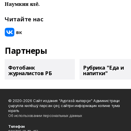
Наумкин ялĕ.
Читайте нас
Партнеры
Фотобанк
Рубрика "Еда и
журналистов РБ
напитки"
© 2020-2026 Сайт издания "Аургазă хыпарçи" Администраци
çырулла килĕшÿ парсан çеç сайтри информацин копине тума
юрать
Об использовании персональных данных
Телефон