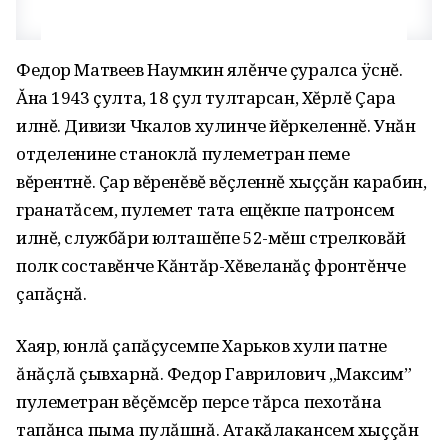
Федор Матвеев Наумкин ялĕнче çуралса ÿснĕ.
Ăна 1943 çулта, 18 çул тул­тарсан, Хĕрлĕ Çара
илнĕ. Дивизи Чкалов хулинче йĕркеленнĕ. Унăн
отделенине станоклă пулеметран пеме
вĕрентнĕ. Çар вĕренĕвĕ вĕçленнĕ хыççăн карабин,
гранатăсем, пулемет тата ещĕкпе па­тронсем
илнĕ, службăри юлташĕпе 52-мĕш стрелковăй
полк составĕнче Кăнтăр-Хĕвеланăç фронтĕнче
çапăçнă.
Хаяр, юнлă çапăçусемпе Харьков хули патне
ăнăçлă çывхарнă. Федор Гаврило­вич „Максим”
пулеметран вĕçĕмсĕр персе тăрса пехотăна
тапăнса пыма пулăшнă. Атакăлакансем хыççăн