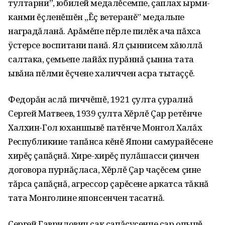
тултарни”, юбилей медалĕсемпе, çаплах ырми-
кан­ми ĕçленĕшĕн „Ĕç ветеранĕ” медаль­пе
наградăланă. Арăмĕпе пĕрле пилĕк ача пăхса
ÿстерсе воспитани панă. Ял çыннисем хăюллă
салтака, çемьепе лайăх пурăннă çынна тата
ывăна пĕлми ĕçчене халиччен асра тытаççĕ.
Федорăн аслă пиччĕшĕ, 1921 çулта çуралнă
Сергей Матвеев, 1939 çулта Хĕрлĕ Çар ретĕнче
Халхин-Гол юханшывĕ патĕнче Монгол Халăх
Республикине тапăнса кĕнĕ Япони самурайĕсене
хирĕç çапăçнă. Хире-хирĕç пулăшасси çинчен
договора пурнăçласа, Хĕрлĕ Çар чаçĕсем çине
тăрса çапăçнă, агрессор çарĕсене ар­катса тăкнă
тата Монголине японсенчен тасатнă.
Сергей Гаврилович çак çапăçусенче çар опычĕ