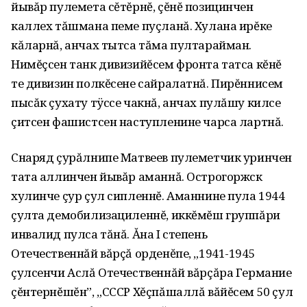
йывăр пулемета сĕтĕрнĕ, çĕнĕ позицинчен
каллех тăшмана пеме пуçланă. Хулана ирĕке
кăларнă, ан­чах тытса тăма пултарайман.
Нимĕçсен танк дивизийĕсем фронта татса кĕнĕ
те ди­визин полкĕсене сайралатнă. Пирĕннисем
пысăк çухату тÿссе чакнă, анчах пулăшу килсе
çитсен фашистсен наступленине чарса лартнă.
Снаряд çурăлнипе Матвеев пуле­метчик уринчен
тата аллинчен йывăр аманнă. Острогоржск
хулинче çур çул сипленнĕ. Аманнине пула 1944
çулта демобилизациленнĕ, иккĕмĕш группăри
инвалид пулса тăнă. Ăна I степень
Отечественнăй вăрçă орденĕпе, „1941-1945
çулсенчи Аслă Отечественнăй вăрçăра Германие
çĕнтернĕшĕн”, „СССР Хĕçпăшаллă вăйĕсем 50 çул