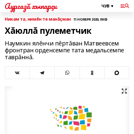
Аургазă хыпарçи
Никам та, нимĕн те манăçман
11 НОЯБРЯ 2020, 09:05
Хăюллă пулеметчик
Наумкин ялĕнчи пĕртăван Матвеевсем
фронтран орденсемпе тата медальсемпе
таврăннă.