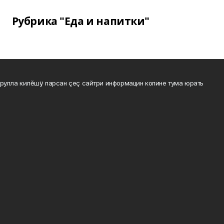
Рубрика "Еда и напитки"
рулла килĕшÿ парсан çеç сайтри информацин копине тума юрать