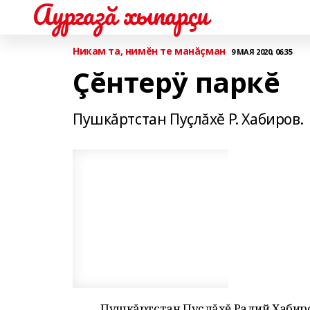
Аургазă хыпарçи
Никам та, нимĕн те манăçман
9 МАЯ 2020, 06:35
Çĕнтерÿ паркĕ
Пушкăртстан Пуçлăхĕ Р. Хабиров.
Пушкăртстан Пуçлăхĕ Радий Хабиро