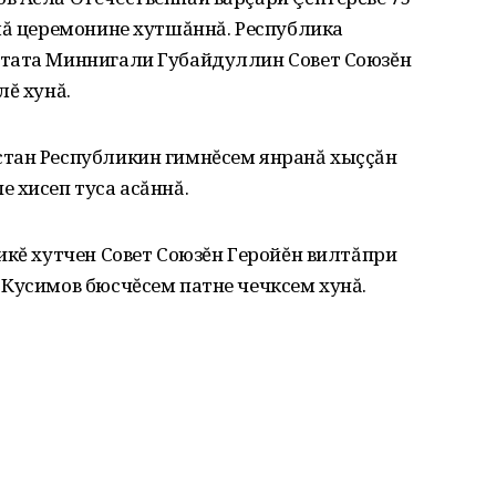
лă церемонине хутшăннă. Республика
 тата Миннигали Губайдуллин Совет Союзĕн
лĕ хунă.
тан Республикин гимнĕсем янранă хыççăн
 хисеп туса асăннă.
икĕ хутчен Совет Союзĕн Геройĕн вилтăпри
 Кусимов бюсчĕсем патне чечксем хунă.