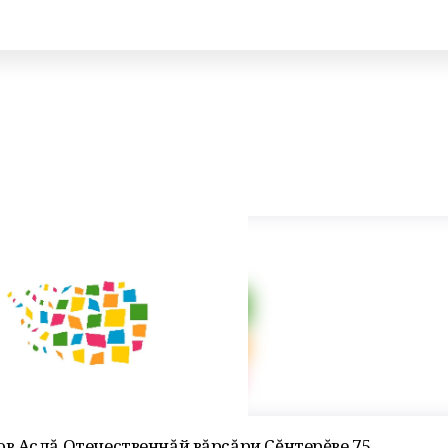
в Аслă Отечественнăй вăрçăри Çĕнтерĕве 75