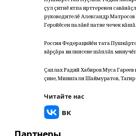
çул çитнĕ ятпа ирттерекен савăнăç
руководителĕ Александр Матросов
Геройĕсен палăкĕ патне чечек кăшă
Россия Федерацийĕн тата Пушкăртс
вăрçăра вилнисене шăплăх минучĕпе
Çаплах Радий Хабиров Муса Гареев 
çине, Минигали Шаймуратов, Тагир
Читайте нас
Партнеры