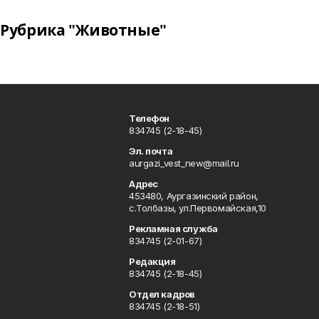
Рубрика "Животные"
Телефон
834745 (2-18-45)
Эл. почта
aurgazi_vest_new@mail.ru
Адрес
453480, Аургазинский район,
с.Толбазы, ул.Первомайская,10
Рекламная служба
834745 (2-01-67)
Редакция
834745 (2-18-45)
Отдел кадров
834745 (2-18-51)