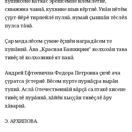
хупписене кăткăс эрешсемпе илемлетнĕ,
скважина чавнă, кухнине шыв кĕртнĕ. Унăн пĕтĕм
çурт-йĕрĕ тирпейлĕ пулнă, нумай çыншăн тĕслĕх
пулса тăнă.
Çар медалĕсем çумне ĕçшĕн наградăсем те
хушăннă. Ăна „Красная Башкирия” колхозăн тава
тивĕçлĕ колхозникĕ ят панă.
Андрей Ефтеевичпа Федора Петровна çичĕ ача
çуратса ÿстернĕ. Вĕсем пурте пурнăçра вырăн
тупнă. Аслă Отечественнăй вăрçă салтакĕ хисепе
тивĕçлĕ пурăннă, хăйĕн хыççăн тивĕçлĕ ăру
хăварнă.
Э. АРХИПОВА.