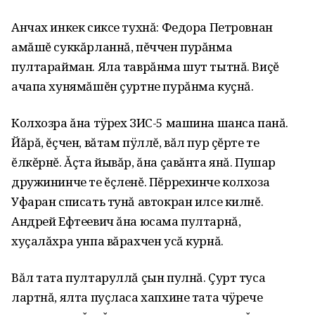
Анчах инкек сиксе тухнă: Федора Петровнан
амăшĕ суккăрланнă, пĕччен пурăнма
пултарайман. Яла таврăнма шут тытнă. Виçĕ
ачапа хунямăшĕн çуртне пурăнма куçнă.
Колхозра ăна тÿрех ЗИС-5 машина шанса панă.
Йăрă, ĕçчен, вăтам пÿллĕ, вăл пур çĕрте те
ĕлкĕрнĕ. Ăçта йывăр, ăна çавăнта янă. Пушар
дружининче те ĕçленĕ. Пĕррехинче колхоза
Уфаран списать тунă автокран илсе килнĕ.
Андрей Ефтеевич ăна юсама пултарнă,
хуçалăхра унпа вăрахчен усă курнă.
Вăл тата пултаруллă çын пулнă. Çурт туса
лартнă, ялта пуçласа хапхине тата чÿрече