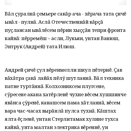
Вăл çуралнă çемьере сакăр ача - хĕрача тата çичĕ
ывăл - пулнă. Аслă Отечественнăй вăрçă
пуçлансан ывăлĕсем пĕрин хыççăн тепри фронта
кайнă: пĕрремĕш – асли, Лукьян, унтан Ванюш,
Энтрук (Андрей) тата Илюш.
Андрей çичĕ çул вĕренмелли шкул пĕтернĕ. Çав
вăхăтра çакă лайăх пĕлÿ шутланнă. Вăл техника
патне туртăннă. Колхозниксем плугсене,
сÿресене акана хатĕрленĕ чухне вĕсем хушшинче
явăнса çÿренĕ, канашсем пама хăтланнă, вĕсем
вара час-часах вырăнлă пулса тухнă. Кăштах
ялта ĕçленĕ, унтан Стерлитамак хулине тухса
кайнă, унта малтан электрика вĕреннĕ, ун