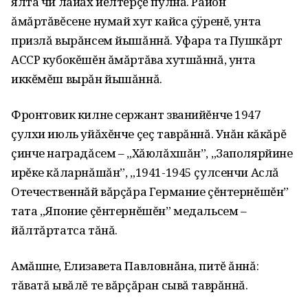
ялта чи лайăх йĕлтĕрçĕ пулнă. Район
ăмăртăвĕсене нумай хут кайса çÿренĕ, унта
призлă вырăнсем йышăннă. Уфара та Пушкăрт
АССР кубокĕшĕн ăмăртăва хутшăннă, унта
иккĕмĕш вырăн йышăннă.
Фронтовик килне сержант званийĕнче 1947
çулхи июль уйăхĕнче çеç таврăннă. Унăн кăкăрĕ
çинче наградăсем – „Хăюлăхшăн”, „Заполярйине
ирĕке кăларнăшăн”, „1941-1945 çулсенчи Аслă
Отечественнăй вăрçăра Германие çĕнтернĕшĕн”
тата „Японие çĕнтернĕшĕн” медальсем –
йăлтăртатса тăнă.
Амăшне, Елизавета Павловнăна, питĕ ăннă:
тăватă ывăлĕ те вăрçăран сывă таврăннă.