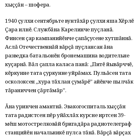
хыççăн – шофера.
1940 çулхи сентябрьте вунтăхăр çулхи яша Хĕрлĕ
Çара илнĕ. Службăна Карелинче пуçланă.
Финсен çар кампанийĕнче çапăçусене хутшăннă.
Аслă Отечественнăй вăрçă пуçлансан ăна
разведка батальонĕн бронемашина водительне
куçарнă. Вăл çапла каласа панă: „Питĕ йывăрччĕ,
кĕркунне тата çуркунне уйрăмах. Пульăсен тата
осколоксен „хура тăхлан çумăрĕ” айĕнче пылчăк
тăраниччен çăртăмăр”.
Ăна уринчен амантнă. Эвакогоспиталь хыççăн
тата радистсен пĕр уйăхлăх курсне иртсен 39-
мĕш мотострелковăй бригадăра радиотелеграф
станцийĕн начальникĕ пулса тăнă. Вăрçă вăрçах