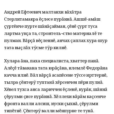
Андрей Ефтеевич малтанхи вăхăтра
Стерлитамакра ĕçлесе пурăннă. Ашшĕ-амăш
çуртĕнче пурте шăнăçайман, çĕнĕ çурт туса
лартма укçа та, строитель¬ство материалĕ те
пулман. Вăрçă вĕçленнĕ, анчах çаплах хура-шур
тата выçлăх тÿсме тÿр килнĕ.
Хулара ăна, паха специалиста, хваттер панă.
Алĕçĕ тăвакана тата юрăçăна, илемлĕ Федорăна
качча илнĕ. Вăл вăрçă асапĕсене тÿссе ирттернĕ,
тылра çĕнтерÿ туптанă хĕрсенчен пĕри пулнă.
Хĕвел тухса анса лариччен ĕçленĕ, курăк, шăннă
çĕрулми çисе пурăннă. Хĕллехи вăрăм каçсенче
фронта валли алсиш, нуски çыхнă, çĕрулми
типĕтнĕ. Çĕнтерÿ валли мĕнпурне те тунă.