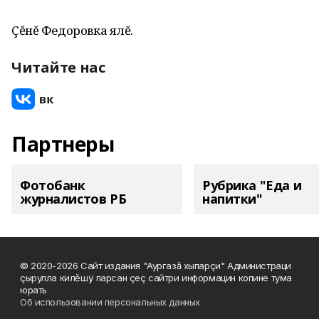
Çĕнĕ Федоровка ялĕ.
Читайте нас
Партнеры
Фотобанк
Рубрика "Еда и
журналистов РБ
напитки"
© 2020-2026 Сайт издания "Аургазă хыпарçи" Администраци
çырулла килĕшÿ парсан çеç сайтри информацин копине тума
юрать
Об использовании персональных данных