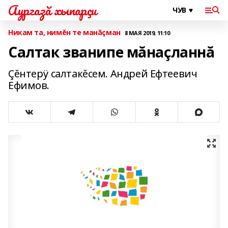
Аургазă хыпарçи
Никам та, нимĕн те манăçман
8 МАЯ 2019, 11:10
Салтак званипе мăнаçланнă
Çĕнтерÿ салтакĕсем. Андрей Ефтеевич
Ефимов.