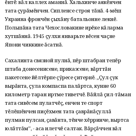
ĕнтĕ: вăл каллех аманнă. Хальхинче аякĕнчен
тата çурăмĕнчен. Сипленсе строя тăнă. 4-мĕш
Украина фрончĕн çыхăну батальонне лекнĕ.
Польшăна тата Чехословакине ирĕке кăларма
хутшăннă. 1945 çулхи январьте вĕсен чаçне
Япони чиккине ăсатнă.
Сахалинта связной пулнă, пĕр штабран тепĕр
штаба донесенисене, приказсене, вăрттăн
пакетсене йĕлтĕрпе çÿресе çитернĕ. „Çул çук
вырăнта, çула компаспа палăртса, кунне 60
километр таран иртме тиветчĕ. Вăйлă çил-тăман
тата сивĕсем пулатчĕç, енчен те спорт
тĕлĕшĕнчен пиçĕхмен тата çаврăнăçуллă
пулман пулсан, çавăнта, тĕнче хĕрринче, выртса
юлăттăм”, - аса илетчĕ салтак. Вăрçăччен вăл