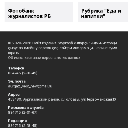
Фотобанк
Рубрика "Еда и
журналистов РБ
напитки"
© 2020-2026 Сайт издания "Аургазă хыпарçи" Администраци
çырулла килĕшÿ парсан çеç сайтри информацин копине тума
юрать
Об использовании персональных данных
Телефон
834745 (2-18-45)
Эл. почта
aurgazi_vest_new@mail.ru
Адрес
453480, Аургазинский район, с.Толбазы, ул.Первомайская,10
Рекламная служба
834745 (2-01-67)
Редакция
834745 (2-18-45)