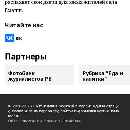
распахнет свои двери для юных жителей села
Емаши.
Читайте нас
Партнеры
Фотобанк
Рубрика "Еда и
журналистов РБ
напитки"
© 2020-2026 Сайт издания "Аургазă хыпарçи" Администраци
çырулла килĕшÿ парсан çеç сайтри информацин копине тума
юрать
Об использовании персональных данных