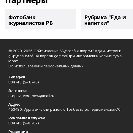
Партнеры
Фотобанк
Рубрика "Еда и
журналистов РБ
напитки"
© 2020-2026 Сайт издания "Аургазă хыпарçи" Администраци
çырулла килĕшÿ парсан çеç сайтри информацин копине тума
юрать
Об использовании персональных данных
Телефон
834745 (2-18-45)
Эл. почта
aurgazi_vest_new@mail.ru
Адрес
453480, Аургазинский район, с.Толбазы, ул.Первомайская,10
Рекламная служба
834745 (2-01-67)
Редакция