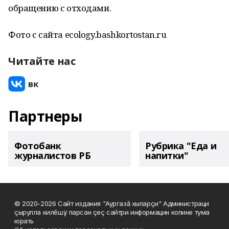
обращению с отходами.
Фото с сайта ecology.bashkortostan.ru
Читайте нас
Партнеры
Фотобанк
Рубрика "Еда и
журналистов РБ
напитки"
© 2020-2026 Сайт издания "Аургазă хыпарçи" Администраци
çырулла килĕшÿ парсан çеç сайтри информацин копине тума
юрать