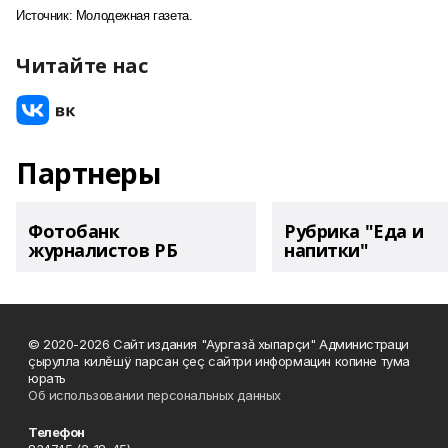
Источник: Молодежная газета.
Читайте нас
Партнеры
Фотобанк
Рубрика "Еда и
журналистов РБ
напитки"
© 2020-2026 Сайт издания "Аургазă хыпарçи" Администраци
çырулла килĕшÿ парсан çеç сайтри информацин копине тума
юрать
Об использовании персональных данных
Телефон