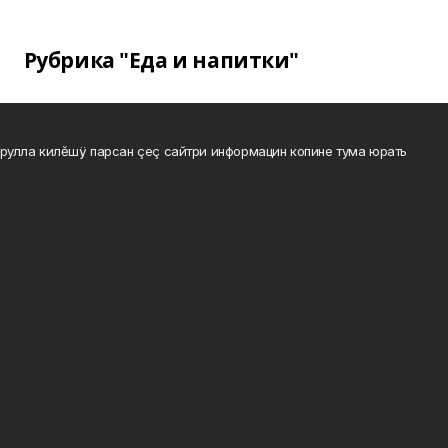
Рубрика "Еда и напитки"
рулла килĕшÿ парсан çеç сайтри информацин копине тума юрать