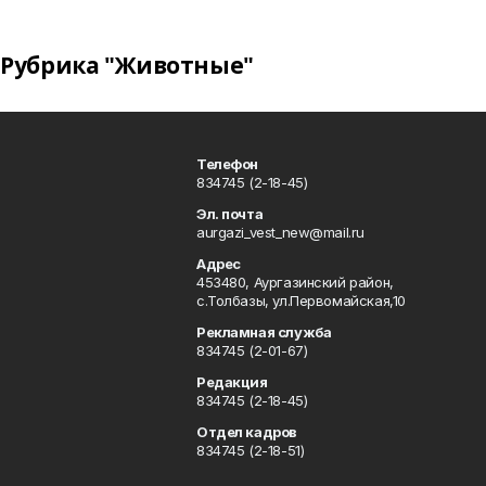
Рубрика "Животные"
Телефон
834745 (2-18-45)
Эл. почта
aurgazi_vest_new@mail.ru
Адрес
453480, Аургазинский район,
с.Толбазы, ул.Первомайская,10
Рекламная служба
834745 (2-01-67)
Редакция
834745 (2-18-45)
Отдел кадров
834745 (2-18-51)