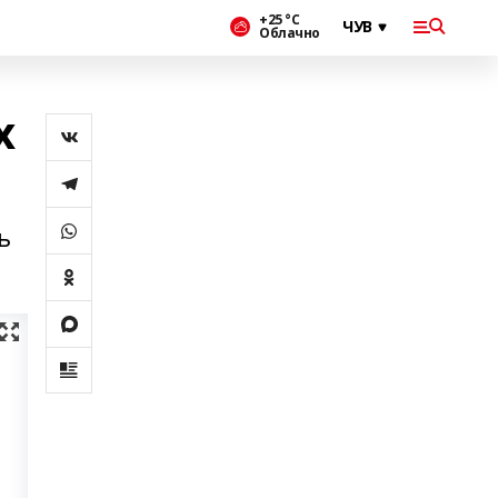
+25 °С
Облачно
х
ь