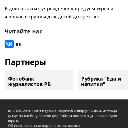
В дошкольных учреждениях предусмотрены
ясельные группы для детей до трех лет.
Читайте нас
Партнеры
Фотобанк
Рубрика "Еда и
журналистов РБ
напитки"
© 2020-2026 Сайт издания "Аургазă хыпарçи" Администраци
çырулла килĕшÿ парсан çеç сайтри информацин копине тума
юрать
Об использовании персональных данных