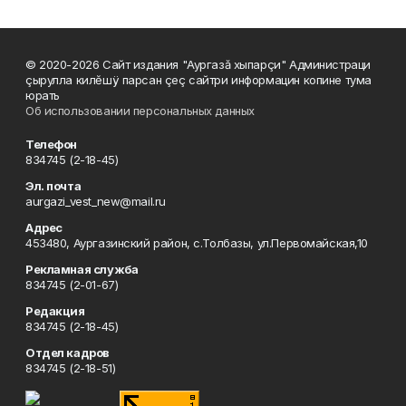
© 2020-2026 Сайт издания "Аургазă хыпарçи" Администраци
çырулла килĕшÿ парсан çеç сайтри информацин копине тума
юрать
Об использовании персональных данных
Телефон
834745 (2-18-45)
Эл. почта
aurgazi_vest_new@mail.ru
Адрес
453480, Аургазинский район, с.Толбазы, ул.Первомайская,10
Рекламная служба
834745 (2-01-67)
Редакция
834745 (2-18-45)
Отдел кадров
834745 (2-18-51)