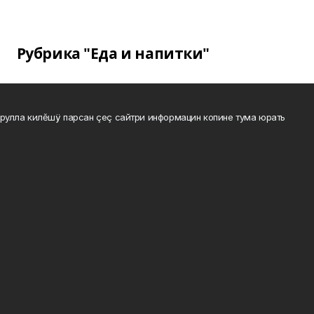
Рубрика "Еда и напитки"
рулла килĕшÿ парсан çеç сайтри информацин копине тума юрать