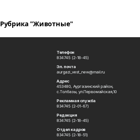
Рубрика "Животные"
Телефон
834745 (2-18-45)
Эл. почта
aurgazi_vest_new@mail.ru
Адрес
453480, Аургазинский район,
с.Толбазы, ул.Первомайская,10
Рекламная служба
834745 (2-01-67)
Редакция
834745 (2-18-45)
Отдел кадров
834745 (2-18-51)