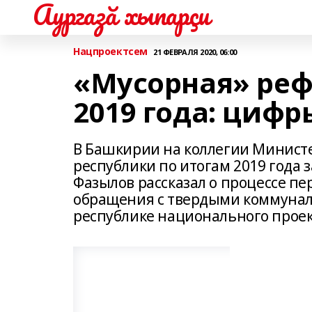
Аургазă хыпарçи
Нацпроектсем
21 ФЕВРАЛЯ 2020, 06:00
«Мусорная» ре
2019 года: цифр
В Башкирии на коллегии Минист
республики по итогам 2019 года
Фазылов рассказал о процессе п
обращения с твердыми коммуналь
республике национального проек