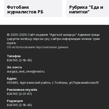
Фотобанк
Рубрика "Еда и
журналистов РБ
напитки"
© 2020-2026 Сайт издания "Аургазă хыпарçи" Администраци
çырулла килĕшÿ парсан çеç сайтри информацин копине тума
юрать
Об использовании персональных данных
Телефон
834745 (2-18-45)
Эл. почта
aurgazi_vest_new@mail.ru
Адрес
453480, Аургазинский район, с.Толбазы, ул.Первомайская,10
Рекламная служба
834745 (2-01-67)
Редакция
834745 (2-18-45)