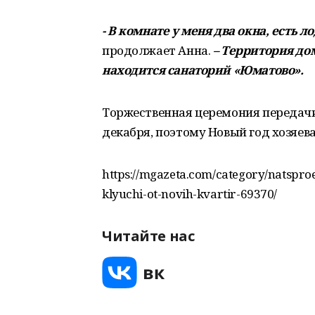
- В комнате у меня два окна, есть л
продолжает Анна.
– Территория дом
находится санаторий «Юматово».
Торжественная церемония передачи
декабря, поэтому Новый год хозяев
https://mgazeta.com/category/natsproe
klyuchi-ot-novih-kvartir-69370/
Читайте нас