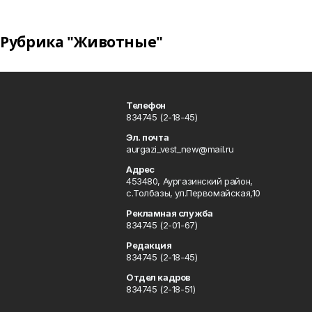
Рубрика "Животные"
Телефон
834745 (2-18-45)
Эл. почта
aurgazi_vest_new@mail.ru
Адрес
453480, Аургазинский район,
с.Толбазы, ул.Первомайская,10
Рекламная служба
834745 (2-01-67)
Редакция
834745 (2-18-45)
Отдел кадров
834745 (2-18-51)