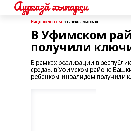
Аургазă хыпарçи
Нацпроектсем
13 ЯНВАРЯ 2020, 06:30
В Уфимском ра
получили ключи
В рамках реализации в республи
среда», в Уфимском районе Башки
ребенком-инвалидом получили к