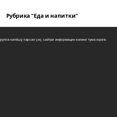
Рубрика "Еда и напитки"
рулла килĕшÿ парсан çеç сайтри информацин копине тума юрать