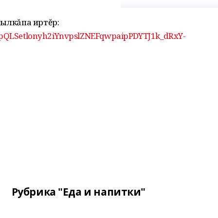
сылкăпа иртĕр:
FAIpQLSetlonyh2iYnvpslZNEFqwpaipPDYTJ1k_dRxY-
Рубрика "Еда и напитки"