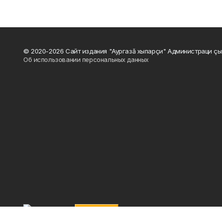
© 2020-2026 Сайт издания "Аургазă хыпарçи" Администраци çы
Об использовании персональных данных