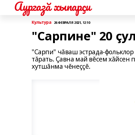
Аургазă хыпарçи
Культура
26 ФЕВРАЛЯ 2021, 12:10
"Сарпине" 20 çу
"Сарпи" чăваш эстрада-фольклор
тăрать. Çавна май вĕсем хăйсен 
хутшăнма чĕнеççĕ.