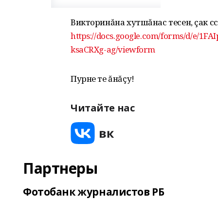
Викторинăна хутшăнас тесен, çак с
https://docs.google.com/forms/d/e/1
ksaCRXg-ag/viewform
Пурне те ăнăçу!
Читайте нас
Партнеры
Фотобанк журналистов РБ