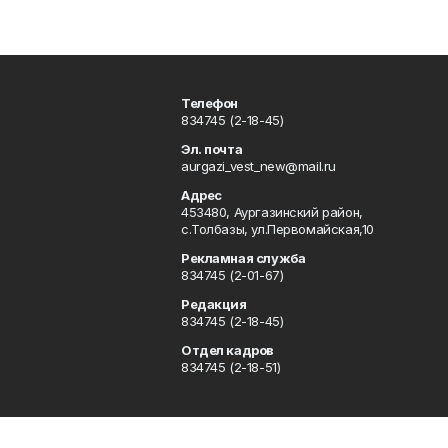
Телефон
834745 (2-18-45)
Эл. почта
aurgazi_vest_new@mail.ru
Адрес
453480, Аургазинский район,
с.Толбазы, ул.Первомайская,10
Рекламная служба
834745 (2-01-67)
Редакция
834745 (2-18-45)
Отдел кадров
834745 (2-18-51)