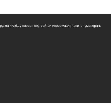
рулла килĕшÿ парсан çеç сайтри информацин копине тума юрать