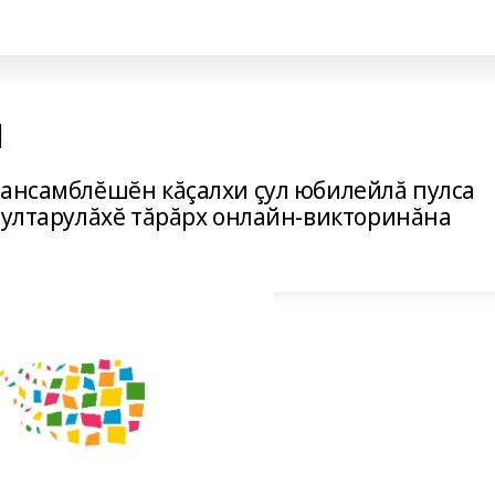
л
 ансамблĕшĕн кăçалхи çул юбилейлă пулса
пултарулăхĕ тăрăрх онлайн-викторинăна