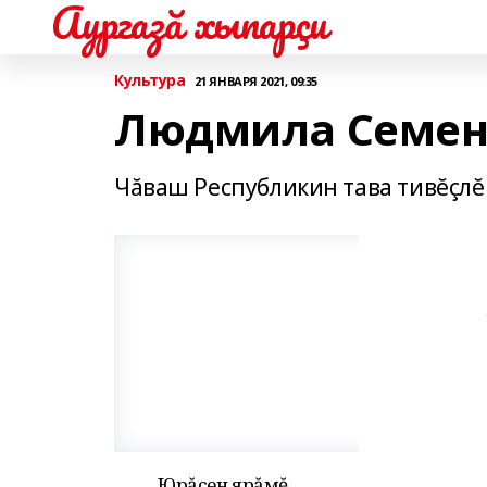
Аургазă хыпарçи
Культура
21 ЯНВАРЯ 2021, 09:35
Людмила Семен
Чăваш Республикин тава тивĕçлĕ
Юрăсен ярăмĕ.