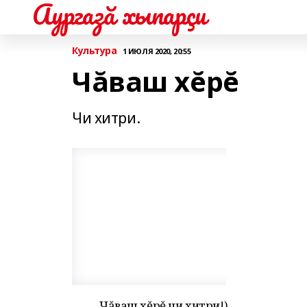
Аургазă хыпарçи
Культура
1 ИЮЛЯ 2020, 20:55
Чăваш хĕрĕ
Чи хитри.
Чăваш хĕрĕ чи хитри!)