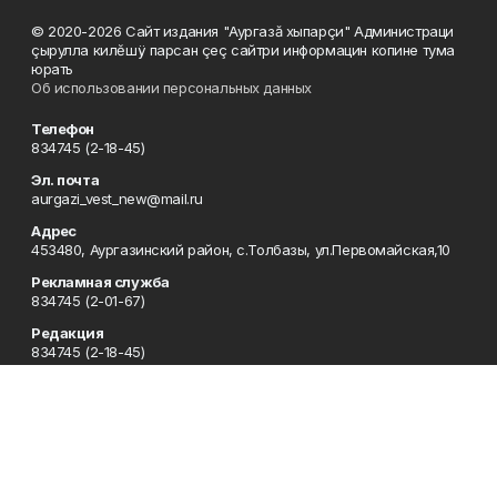
© 2020-2026 Сайт издания "Аургазă хыпарçи" Администраци
çырулла килĕшÿ парсан çеç сайтри информацин копине тума
юрать
Об использовании персональных данных
Телефон
834745 (2-18-45)
Эл. почта
aurgazi_vest_new@mail.ru
Адрес
453480, Аургазинский район, с.Толбазы, ул.Первомайская,10
Рекламная служба
834745 (2-01-67)
Редакция
834745 (2-18-45)
Отдел кадров
834745 (2-18-51)