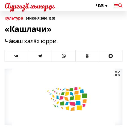
Аургазă хыпарçи
Культура
24 ИЮНЯ 2020, 12:55
«Кашлачи»
Чăваш халăх юрри.