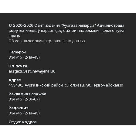
© 2020-2026 Сайт издания "Аургазă хыпарçи" Администраци
çырулла килĕшÿ парсан çеç сайтри информацин копине тума
юрать
Об использовании персональных данных
Телефон
834745 (2-18-45)
Эл. почта
aurgazi_vest_new@mail.ru
Адрес
453480, Аургазинский район, с.Толбазы, ул.Первомайская,10
Рекламная служба
834745 (2-01-67)
Редакция
834745 (2-18-45)
Отдел кадров
834745 (2-18-51)