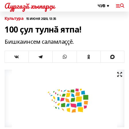
Аургазă хыпарçи
Культура
15 ИЮНЯ 2020, 13:35
100 çул тулнă ятпа!
Бишкаинсем саламлаççĕ.