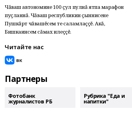
Чăваш автономине 100 çул пулнă ятпа марафон
пуçланнă. Чăваш республикин çыннисене
Пушкăрт чăвашĕсем те саламлаççĕ. Акă,
Бишкаинсем сăмах илеççĕ.
Читайте нас
Партнеры
Фотобанк
Рубрика "Еда и
журналистов РБ
напитки"