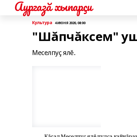
Аургазă хыпарçи
Культура
4 ИЮНЯ 2020, 08:00
"Шăпчăксем" у
Меселпуç ялĕ.
Кăçал Меселпуç ялĕ пулса кайнăран