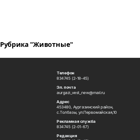
Рубрика "Животные"
Телефон
834745 (2-18-45)
Эл. почта
aurgazi_vest_new@mail.ru
Адрес
453480, Аургазинский район,
с.Толбазы, ул.Первомайская,10
Рекламная служба
834745 (2-01-67)
Редакция