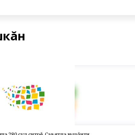
шкăн
па 280 çул çитрĕ. Çав ятпа вырăнти