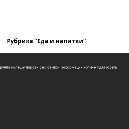
Рубрика "Еда и напитки"
рулла килĕшÿ парсан çеç сайтри информацин копине тума юрать