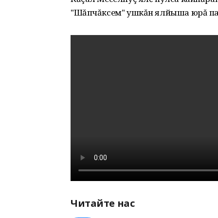
"Шăпчăксем" ушкăн ялйыша юрă па
Читайте нас