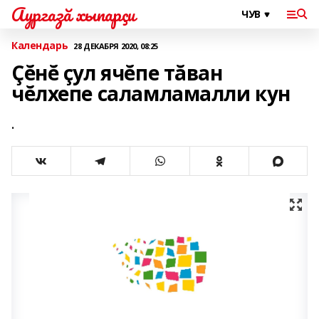
Аургазă хыпарçи
Календарь
28 ДЕКАБРЯ 2020, 08:25
Çĕнĕ çул ячĕпе тăван
чĕлхепе саламламалли кун
.