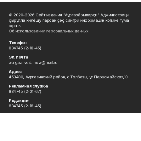
© 2020-2026 Сайт издания "Аургазă хыпарçи" Администраци
çырулла килĕшÿ парсан çеç сайтри информацин копине тума
юрать
Об использовании персональных данных
Телефон
834745 (2-18-45)
Эл. почта
aurgazi_vest_new@mail.ru
Адрес
453480, Аургазинский район, с.Толбазы, ул.Первомайская,10
Рекламная служба
834745 (2-01-67)
Редакция
834745 (2-18-45)
Отдел кадров
834745 (2-18-51)