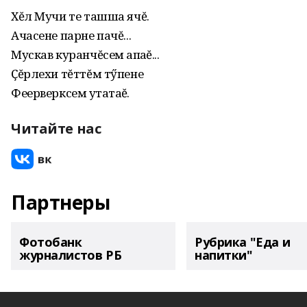
Хĕл Мучи те ташша ячĕ.
Ачасене парне пачĕ...
Мускав куранчĕсем ҫапаҫҫĕ...
Ҫĕрлехи тĕттĕм тӳпене
Феерверксем ҫутатаҫҫĕ.
Читайте нас
Партнеры
Фотобанк
Рубрика "Еда и
журналистов РБ
напитки"