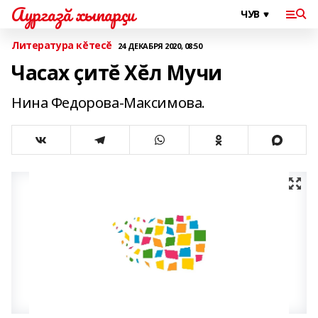
Аургазă хыпарçи
Литература кĕтесĕ
24 ДЕКАБРЯ 2020, 08:50
Часах ҫитĕ Хĕл Мучи
Нина Федорова-Максимова.