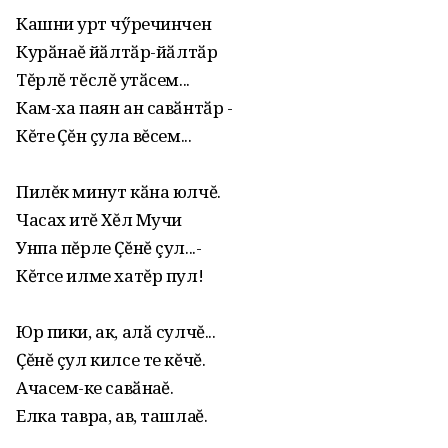
Кашни ҫурт чӳречинчен
Курӑнаҫҫĕ йӑлтӑр-йӑлтӑр
Тĕрлĕ тĕслĕ ҫутӑсем...
Кам-ха паян ан савӑнтӑр -
Кĕтеҫ Ҫĕн çула вĕсем...
Пилĕк минут кӑна юлчĕ.
Часах ҫитĕ Хĕл Мучи
Унпа пĕрле Ҫĕнĕ çул...-
Кĕтсе илме хатĕр пул!
Юр пики, ак, алӑ сулчĕ...
Ҫĕнĕ çул килсе те кĕчĕ.
Ачасем-ҫке савӑнаҫҫĕ.
Елка тавра, ав, ташлаҫҫĕ.