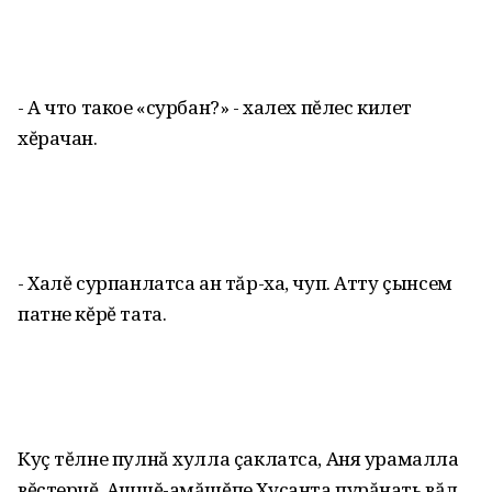
- А что такое «сурбан?» - халех пĕлес килет
хĕрачан.
- Халĕ сурпанлатса ан тăр-ха, чуп. Атту çынсем
патне кĕрĕ тата.
Куç тĕлне пулнă хулла çаклатса, Аня урамалла
вĕçтерчĕ. Ашшĕ-амăшĕпе Хусанта пурăнать вăл.