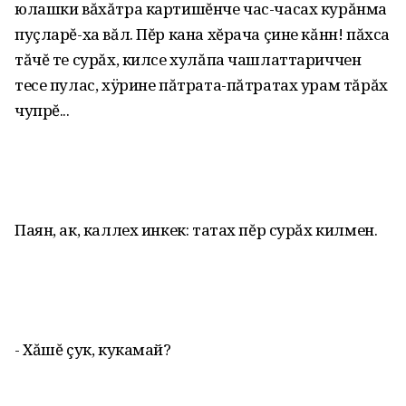
юлашки вăхăтра картишĕнче час-часах курăнма
пуçларĕ-ха вăл. Пĕр кана хĕрача çине кăнн! пăхса
тăчĕ те сурăх, килсе хулăпа чашлаттариччен
тесе пулас, хÿрине пăтрата-пăтратах урам тăрăх
чупрĕ...
Паян, ак, каллех инкек: татах пĕр сурăх килмен.
- Хăшĕ çук, кукамай?