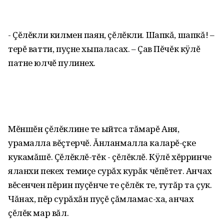
- Çĕлĕкли килмен паян, çĕлĕкли. Шапкă, шапкă! –
терĕ ватти, пуçне хыпаласах. – Çав Пĕчĕк кÿлĕ
патне юлчĕ пулинех.
Мĕншĕн çĕлĕклине те ыйтса тăмарĕ Аня,
урамалла вĕçтерчĕ. Ăнланмалла каларĕ-çке
кукамăшĕ. Çĕлĕклĕ-тĕк - çĕлĕклĕ. Кÿлĕ хĕрринче
яланхи пекех темиçе сурăх курăк чĕпĕтет. Анчах
вĕсенчен пĕрин пуçĕнче те çĕлĕк те, тутăр та çук.
Чăнах, пĕр сурăхăн пуçĕ çăмламас-ха, анчах
çĕлĕк мар вăл.