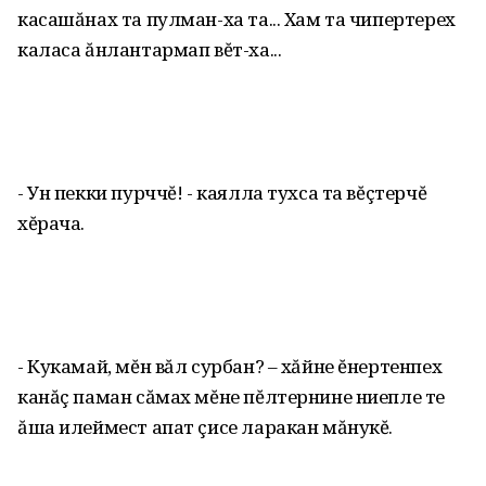
касашăнах та пулман-ха та... Хам та чипертерех
каласа ăнлантармап вĕт-ха...
- Ун пекки пурччĕ! - каялла тухса та вĕçтерчĕ
хĕрача.
- Кукамай, мĕн вăл сурбан? – хăйне ĕнертенпех
канăç паман сăмах мĕне пĕлтернине ниепле те
ăша илеймест апат çисе ларакан мăнукĕ.