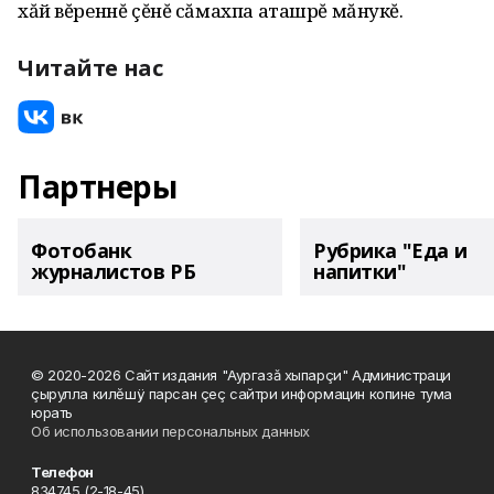
хăй вĕреннĕ çĕнĕ сăмахпа аташрĕ мăнукĕ.
Читайте нас
Партнеры
Фотобанк
Рубрика "Еда и
журналистов РБ
напитки"
© 2020-2026 Сайт издания "Аургазă хыпарçи" Администраци
çырулла килĕшÿ парсан çеç сайтри информацин копине тума
юрать
Об использовании персональных данных
Телефон
834745 (2-18-45)