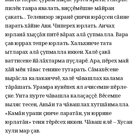
пилĕк тавра явалать, виççĕмĕшне мăйран
çакать... Телевизор экранĕ çинчи юрăçсен сăнне
парать хăйне Аня. Чиперех юрлать. Анчах
юрланă хыççăн питĕ вăрах алă çупмалла. Вара
çав юррах тепре юрлать. Хальхинче тата
ытларах алă çупмалла иккен. Халĕ çакă
ваттисене йăлăхтарма пуçларĕ. Ара, пĕрех май
хăй мĕн тăвас тенине тутарать. Сăмахĕсене
вырăсла калаканччĕ, халĕ чăвашлах калама
тăрăшать. Урамра кунĕпех ял ачисемпе пĕрле-
çке. Унта пурте чăвашла калаçаççĕ. Вĕсемпе
выляс тесен, Аньăн та чăвашлах хутшăнмалла.
«Камăн урапи çинче ларатăн, ун юррине
юрлатăн» тени тĕрĕсех иккен. Чăваш ялĕ – Хусан
хули мар çав.