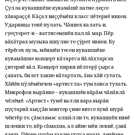
Çулла кукашшĕпе кукамăшĕ патне леçсе
хăвараççĕ. Кăçал виççĕмĕш класс пĕтернĕ иккен.
Ударница тенĕ пулать. Чăннех калать-и,
суеçтерет-и – ваттисемшĕн паллă мар. Пĕр
вăхăтрах музыка шкулне те çÿрет иккен. Ку
тĕрĕсех пуль, мĕншĕн тесен кукашшĕпе
кукамăшне концерт кăтартса йăлăхтарсах
çитернĕ вăл. Концерт пирки пĕлтерÿ çырса
çапать, билет хакне кăтартать, ăна хăй сутать.
Хăйĕн пÿлĕмĕнчен «артистла» тумланса тухать.
Микрофон вырăнне – кукашшĕн вăрăм чăпăклă
чĕлĕмĕ. «Артист» тумĕ валли вара вырăн
пуçтарнă хыççăн минтер çине витсе хунă шурă
чĕнтĕр те, çăмламас алшăлли те, кукашшĕн кивĕ
шлепки те, пĕр сăмахпа, ал айне мĕн лекнĕ, çавă
каять. Пĕрне çурăм хыçне уртса ярать, тепĕрне