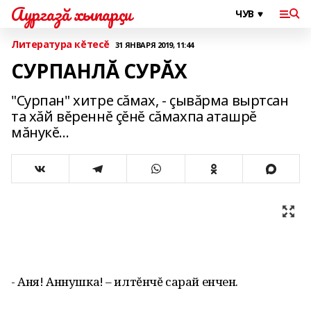
Аургазă хыпарçи
Литература кĕтесĕ
31 ЯНВАРЯ 2019, 11:44
СУРПАНЛĂ СУРĂХ
"Сурпан" хитре сăмах, - çывăрма выртсан
та хăй вĕреннĕ çĕнĕ сăмахпа аташрĕ
мăнукĕ...
- Аня! Аннушка! – илтĕнчĕ сарай енчен.