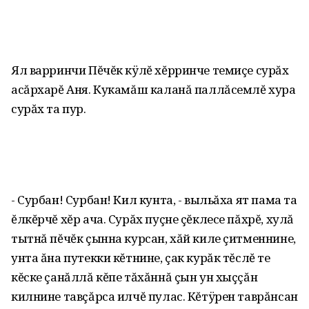
Ял варринчи Пĕчĕк кÿлĕ хĕрринче темиçе сурăх
асăрхарĕ Аня. Кукамăш каланă паллăсемлĕ хура
сурăх та пур.
- Сурбан! Сурбан! Кил кунта, - выльăха ят пама та
ĕлкĕрчĕ хĕр ача. Сурăх пуçне çĕклесе пăхрĕ, хулă
тытнă пĕчĕк çынна курсан, хăй киле çитменнине,
унта ăна путекки кĕтнине, çак курăк тĕслĕ те
кĕске çанăллă кĕпе тăхăннă çын ун хыççăн
килнине тавçăрса илчĕ пулас. Кĕтÿрен таврăнсан