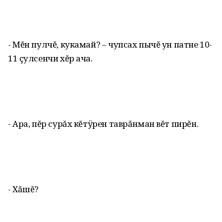
- Мĕн пулчĕ, кукамай? – чупсах пычĕ ун патне 10-
11 çулсенчи хĕр ача.
- Ара, пĕр сурăх кĕтÿрен таврăнман вĕт пирĕн.
- Хăшĕ?