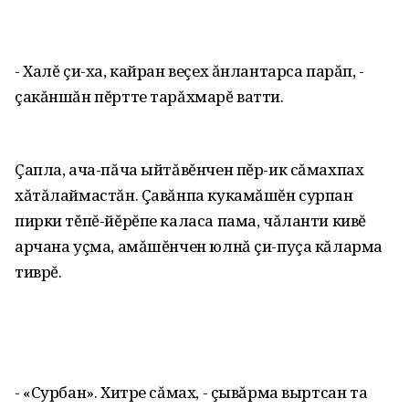
- Халĕ çи-ха, кайран веçех ăнлантарса парăп, -
çакăншăн пĕртте тарăхмарĕ ватти.
Çапла, ача-пăча ыйтăвĕнчен пĕр-ик сăмахпах
хăтăлаймастăн. Çавăнпа кукамăшĕн сурпан
пирки тĕпĕ-йĕрĕпе каласа пама, чăланти кивĕ
арчана уçма, амăшĕнчен юлнă çи-пуçа кăларма
тиврĕ.
- «Сурбан». Хитре сăмах, - çывăрма выртсан та