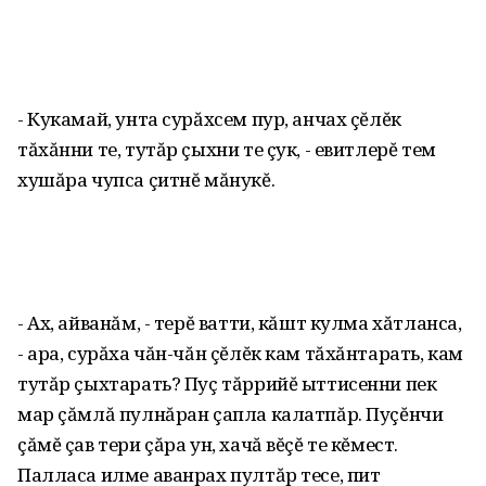
- Кукамай, унта сурăхсем пур, анчах çĕлĕк
тăхăнни те, тутăр çыхни те çук, - евитлерĕ тем
хушăра чупса çитнĕ мăнукĕ.
- Ах, айванăм, - терĕ ватти, кăшт кулма хăтланса,
- ара, сурăха чăн-чăн çĕлĕк кам тăхăнтарать, кам
тутăр çыхтарать? Пуç тăррийĕ ыттисенни пек
мар çăмлă пулнăран çапла калатпăр. Пуçĕнчи
çăмĕ çав тери çăра ун, хачă вĕçĕ те кĕмест.
Палласа илме аванрах пултăр тесе, пит