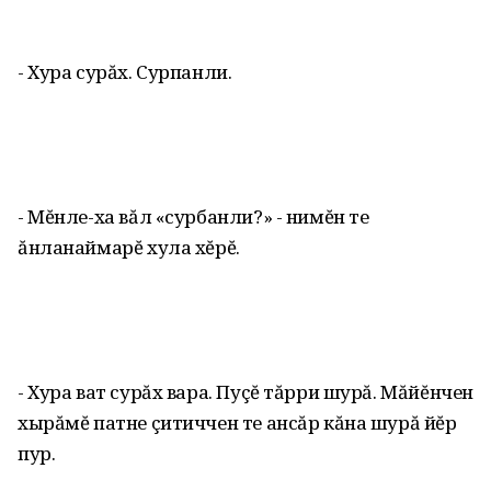
- Хура сурăх. Сурпанли.
- Мĕнле-ха вăл «сурбанли?» - нимĕн те
ăнланаймарĕ хула хĕрĕ.
- Хура ват сурăх вара. Пуçĕ тăрри шурă. Мăйĕнчен
хырăмĕ патне çитиччен те ансăр кăна шурă йĕр
пур.