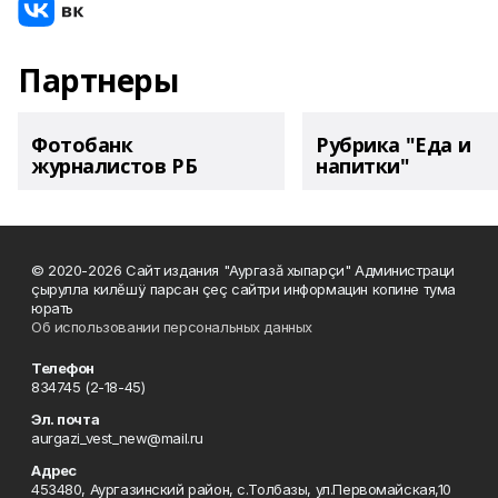
Партнеры
Фотобанк
Рубрика "Еда и
журналистов РБ
напитки"
© 2020-2026 Сайт издания "Аургазă хыпарçи" Администраци
çырулла килĕшÿ парсан çеç сайтри информацин копине тума
юрать
Об использовании персональных данных
Телефон
834745 (2-18-45)
Эл. почта
aurgazi_vest_new@mail.ru
Адрес
453480, Аургазинский район, с.Толбазы, ул.Первомайская,10