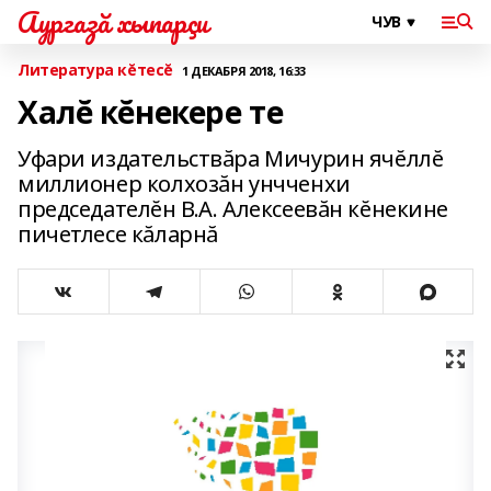
Аургазă хыпарçи
Литература кĕтесĕ
1 ДЕКАБРЯ 2018, 16:33
Халĕ кĕнекере те
Уфари издательствăра Мичурин ячĕллĕ
миллионер колхозăн унчченхи
председателĕн В.А. Алексеевăн кĕнекине
пичетлесе кăларнă