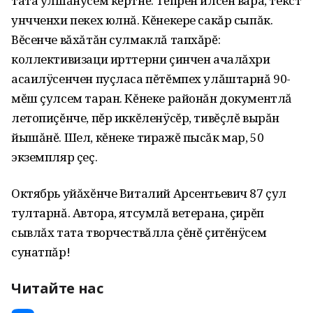
тата улшăнусем кĕртнĕ. Тĕпрен илсен вара, текст
унчченхи пекех юлнă. Кĕнекере сакăр сыпăк.
Вĕсенче вăхăтăн сулмаклă тапхăрĕ:
коллективизаци ирттерни çинчен ачалăхри
асаилÿсенчен пуçласа пĕтĕмпех улăштарнă 90-
мĕш çулсем таран. Кĕнеке районăн документлă
летопиçĕнче, пĕр иккĕленÿсĕр, тивĕçлĕ вырăн
йышăнĕ. Шел, кĕнеке тиражĕ пысăк мар, 50
экземпляр çеç.
Октябрь уйăхĕнче Виталий Арсентьевич 87 çул
тултарнă. Автора, ятсумлă ветерана, çирĕп
сывлăх тата творчествăлла çĕнĕ çитĕнÿсем
сунатпăр!
Читайте нас