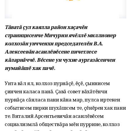
Тăватă çул каялла район хаçачĕн
страницисенче Мичурин ячĕллĕ миллионер
колхозăн унчченхи председателĕн В.А.
Алексеевăн асаилĕвĕсене пичетлесе
кăларнăччĕ. Вĕсене ун чухне аургазăсенчен
нумайăшĕ хак пачĕ.
Унта вăл ял, колхоз пурнăçĕ, ĕçĕ, çыннисем
çинчен каласа панă. Çавă совет вăхăтĕнчи
пурнăçа сăнласа пани кăна мар, пулса иртекен
событисем пирки шухăшсем те, çĕнĕрен хак пани
те. Виталий Арсентьевичăн асаилĕвĕсем
социализмлă обществăра мĕн пуррине, колхоз