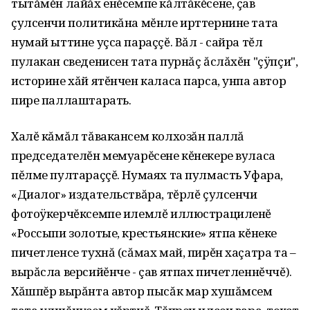
тытăмĕн лайăх енĕсемпе кăлтăкĕсене, çав
çулсенчи политикăна мĕнле ирттернине тата
нумай ыттине уçса параççĕ. Вăл - сайра тĕл
пулакан сведенисен тата пурнăç ăслăхĕн "çÿпçи",
историне хăй ятĕнчен каласа парса, унпа автор
пире паллаштарать.
Халĕ кăмăл тăвакансем колхозăн паллă
председателĕн мемуарĕсене кĕнекере вуласа
пĕлме пултараççĕ. Нумаях та пулмасть Уфара,
«Диалог» издательствăра, тĕрлĕ çулсенчи
фотоÿкерчĕксемпе илемлĕ иллюстрациленĕ
«Россыпи золотые, крестьянские» ятпа кĕнеке
пичетленсе тухнă (сăмах май, пирĕн хаçатра та –
вырăсла версийĕнче - çав ятпах пичетленнĕччĕ).
Хăшпĕр вырăнта автор пысăк мар хушăмсем