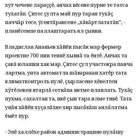
хут чечеке лараççĕ, анчах вĕсене пурне те татса
тухатăп. Çитес çулта май пур таран тухăç
паччăр тесе, ÿсентăрансене „хăвăртлататăп”, -
планĕсемпе паллаштарать ял çынни.
Владислав Ананьев хăйĕн пысăк мар фермер
проектне 700 пин тенкĕ хывнă та ĕнтĕ. Анчах та
çакă юлашки хак мар. Çитес çул участокра панча
лартма, унта автоматла шăваракан хатĕр тата
климатконтроль пулĕ, çырласене хĕвелтен
хÿтĕлекен ятарлă сеткăпа витме планлать. Тухăç
пухма, сахалтан та, икĕ çын тара илме тивĕ. Тата
унăн хăйĕн хуçалăхне хир пысăкăш анлăлатма
ĕмĕт пур.
- Эпĕ халлĕхе район администрацине пулăшу