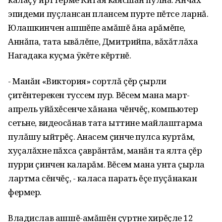
эпидеми пуçлансан плансем пурте пĕтсе ларнă.
Юлашкинчен ашшĕпе амăшĕ ăна арăмĕпе,
Аннăпа, тата ывăлĕпе, Дмитрийпа, вăхăтлăха
Нагадака куçма ÿкĕте кĕртнĕ.
- Манăн «Виктория» сортлă çĕр çырли
çитĕнтерекен туссем пур. Вĕсем мана март-
апрель уйăхĕсенче хăнана чĕнчĕç, компьютер
сетьне, видеосăнав тата ыттине майлаштарма
пулăшу ыйтрĕç. Анасем çинче пулса куртăм,
хуçалăхне пăхса çаврăнтăм, манăн та ялта çĕр
пурри çинчен каларăм. Вĕсем мана унта çырла
лартма сĕнчĕç, - каласа парать ĕçе пуçăнакан
фермер.
Владислав ашшĕ-амăшĕн çуртне хирĕçле 12