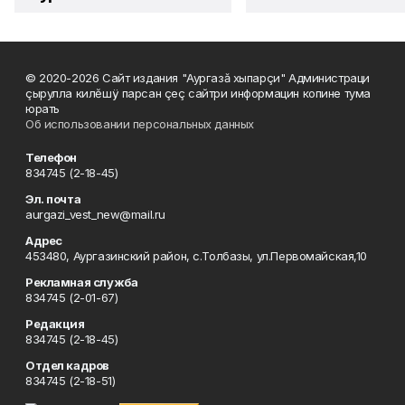
© 2020-2026 Сайт издания "Аургазă хыпарçи" Администраци
çырулла килĕшÿ парсан çеç сайтри информацин копине тума
юрать
Об использовании персональных данных
Телефон
834745 (2-18-45)
Эл. почта
aurgazi_vest_new@mail.ru
Адрес
453480, Аургазинский район, с.Толбазы, ул.Первомайская,10
Рекламная служба
834745 (2-01-67)
Редакция
834745 (2-18-45)
Отдел кадров
834745 (2-18-51)