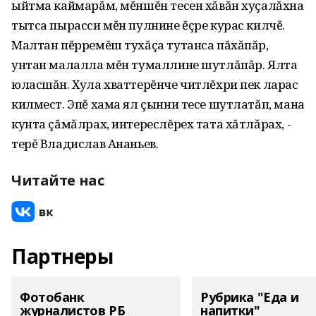
ыйтма каймарăм, мĕншĕн тесен хăвăн хуçалăхна
тытса пырасси мĕн пулнине ĕçре курас килчĕ.
Малтан пĕрремĕш тухăçа тутанса пăхăпăр,
унтан малалла мĕн тумаллине шутлăпăр. Ялта
юласшăн. Хула хваттерĕнче читлĕхри пек ларас
килмест. Эпĕ хама ял çынни тесе шутлатăп, мана
кунта çăмăлрах, интереслĕрех тата хăтлăрах, -
терĕ Владислав Ананьев.
Читайте нас
Партнеры
Фотобанк
Рубрика "Еда и
журналистов РБ
напитки"