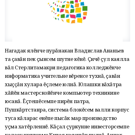
Нагадак ялĕнче пурăнакан Владислав Ананьев
та çавăн пек çынсем шутне кĕнĕ. Çичĕ çул каялла
вăл Стерлитамакри педагогика колледжĕнче
информатика учительне вĕренсе тухнă, çавăн
хыççăн хулара ĕçлеме юлнă. Юлашки вăхăтра
хăйĕн мастерскойĕнче компьютер техникине
юсанă. Ĕçтешĕсемпе пирĕн патра,
Пушкăртстанра, система блокĕсем валли корпус
туса кăларас енĕпе пысăк мар производство
уçма хатĕрленнĕ. Кăçал çуркунне инвесторсемпе
калаçу ирттерме Китая каясшăн пулнă. Анчах