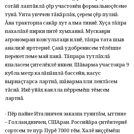
сотăй лаптăклă çĕр участокĕн формальноçĕсене
тунă. Унта унччен тăкăрлăк, çерем çĕр пулнă.
Ăна тракторпа сакăр хут алма тивнĕ. Хуçа тăпра
пахалăхĕ пирки питĕ хумханнă. Мускаври
агрономран консультаци илнĕ, тăпра тата шыв
анализĕ ирттернĕ. Çакă удобренисем тĕлĕшпе
перекетлеме май панă. Тăпрара тутлăхлă
япаласем çителĕклĕ иккен. Шăварма участокра 9
кубла метр калăпăшлă бассейн, насус
вырнаçтарса лартнă, шăвармалли лентăсем
тăснă. Икĕ уйăх каялла пĕрремĕш тĕмсем
лартнă.
- Пĕр пайне Италинчен заказпа туянтăм, ыттине
– Голландинчен, СШАран. Российăра çитĕнтернĕ
сортсем те пур. Пурĕ 7000 тĕм. Халĕ виççĕмĕш