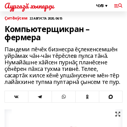
Аургазă хыпарçи
Çитĕнÿсем
22 АВГУСТА 2020, 06:15
Компьютерщикран –
фермера
Пандеми пĕчĕк бизнесра ĕçлекенсемшĕн
уйрăмах чăн-чăн тĕрĕслев пулса тăнă.
Нумайăшне хăйсен пурнăç планĕсене
çĕнĕрен пăхса тухма тивнĕ. Телее,
сасартăк килсе кĕнĕ улшăнусенче мĕн-тĕр
лайăххине тупма пултарнă çынсем те пур.