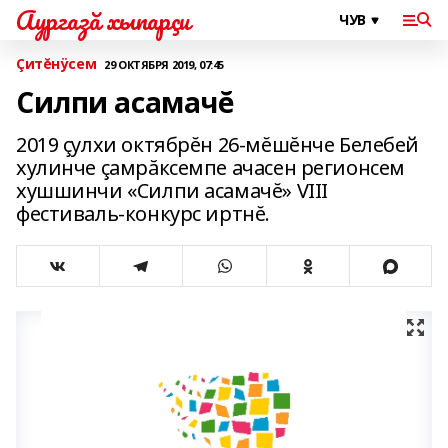
Аургазă хыпарçи
Çитĕнÿсем
29 ОКТЯБРЯ 2019, 07:45
Силпи асамачĕ
2019 çулхи октябрĕн 26-мĕшĕнче Белебей
хулинче çамрăксемпе ачасен регионсем
хушшинчи «Силпи асамачĕ» VIII
фестиваль-конкурс иртнĕ.