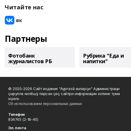
Читайте нас
Партнеры
Фотобанк
Рубрика "Еда и
журналистов РБ
напитки"
© 2020-2026 Сайт издания "Аургазă хыпарçи" Администраци
çырулла килĕшÿ парсан çеç сайтри информацин копине тума
юрать
Об использовании персональных данных
Телефон
834745 (2-18-45)
Эл. почта