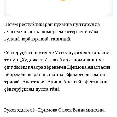
Пĕтĕм республикăран пухăннă пултаруллă
ачасем чăвашла номерсем хатĕрленĕ: сăвă
вуланă, юрă юрланă, ташланă.
Çĕнтерÿçĕсен шутĕнче Меселпуç ялĕнчи ачасем
те пур. „Художествăлла сăмах” номинацинче
çиччĕмĕш класра вĕренекен Ефимова Анастасия
пĕрремĕш вырăн йышăннă. Ефимовсен çемйин
триовĕ - Анастасия, Арина, Алексей – фестиваль
çĕнтерÿçисем пулса тăнă.
Руководителĕ - Ефимова Олеся Вениаминовна.