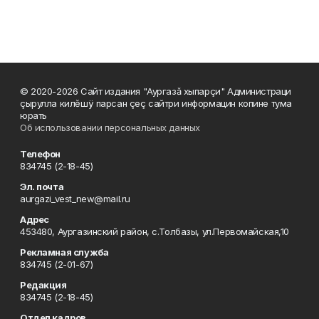
© 2020-2026 Сайт издания "Аургазă хыпарçи" Администраци
çырулла килĕшÿ парсан çеç сайтри информацин копине тума
юрать
Об использовании персональных данных
Телефон
834745 (2-18-45)
Эл. почта
aurgazi_vest_new@mail.ru
Адрес
453480, Аургазинский район, с.Толбазы, ул.Первомайская,10
Рекламная служба
834745 (2-01-67)
Редакция
834745 (2-18-45)
Отдел кадров