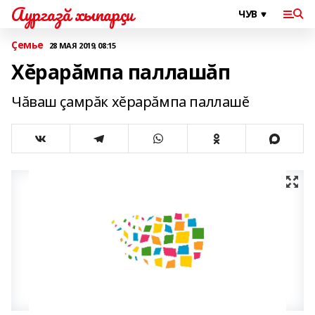
Аургазă хыпарçи
Çемье
28 МАЯ 2019, 08:15
Хĕрарăмпа паллашăп
Чăваш çамрăк хĕрарăмпа паллашĕ