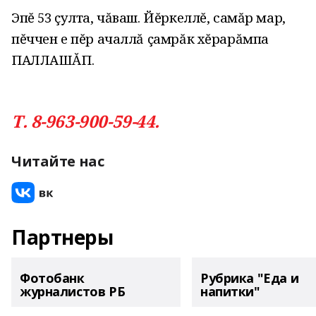
Эпĕ 53 çулта, чăваш. Йĕркеллĕ, самăр мар,
пĕччен е пĕр ачаллă çамрăк хĕрарăмпа
ПАЛЛАШĂП.
Т. 8-963-900-59-44.
Читайте нас
Партнеры
Фотобанк
Рубрика "Еда и
журналистов РБ
напитки"