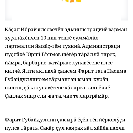
Кăçал Ибрай ялсовечĕн администрацийĕ вăрман
хуçалăхĕнчен 10 пин тенкĕ суммăлăх
лартмалли йывăç-тĕм туяннă. Администраци
пуçлăхĕ Юрий Ефимов шĕвĕр тăрăллă тирек,
йăмра, барбарис, катăркас хунавĕсене илсе
килчĕ. Ялти активлă çынсем Фарит тата Насима
Губайдуллинсем вăрмантан юман, хурăн,
пилеш, çăка хунавĕсене кăларса килнĕччĕ.
Çаплах эпир сли¬ва та, чие те лартрăмăр.
Фарит Губайдуллин çак ырă ĕçĕн тĕп йĕркелÿçи
пулса тăрать. Сакăр çул каярах вăл хăйĕн пахчи