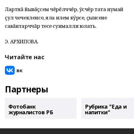
Лартнă йывăçсем чĕрĕлччĕр, ÿсчĕр тата нумай
çул чечекленсе, яла илем кÿрсе, çынсене
савăнтарччăр тесе сунмалли юлать.
Э. АРХИПОВА.
Читайте нас
Партнеры
Фотобанк
Рубрика "Еда и
журналистов РБ
напитки"