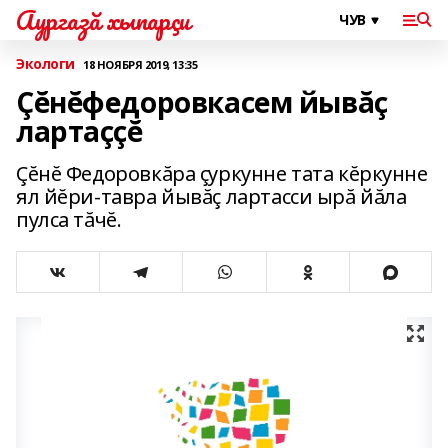
Аургазă хыпарçи
Экологи
18 НОЯБРЯ 2019, 13:35
Çĕнĕфедоровкасем йывăç
лартаççĕ
Çĕнĕ Федоровкăра çуркунне тата кĕркунне
ял йĕри-тавра йывăç лартасси ырă йăла
пулса тăчĕ.