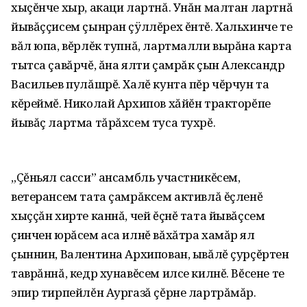
хыçĕнче хыр, акаци лартнă. Унăн малтан лартнă
йывăççисем çынран çÿллĕрех ĕнтĕ. Хальхинче те
вăл юпа, вĕрлĕк тупнă, лартмалли вырăна карта
тытса çавăрчĕ, ăна ялти çамрăк çын Александр
Васильев пулăшрĕ. Халĕ кунта пĕр чĕрчун та
кĕреймĕ. Николай Архипов хăйĕн тракторĕпе
йывăç лартма тăрăхсем туса тухрĕ.
„Çĕньял сасси” ансамбль участникĕсем,
ветерансем тата çамрăксем активлă ĕçленĕ
хыççăн хирте каннă, чей ĕçнĕ тата йывăçсем
çинчен юрăсем аса илнĕ вăхăтра хамăр ял
çыннин, Валентина Архипован, ывăлĕ çурçĕртен
таврăннă, кедр хунавĕсем илсе килнĕ. Вĕсене те
эпир тирпейлĕн Аургазă çĕрне лартрăмăр.