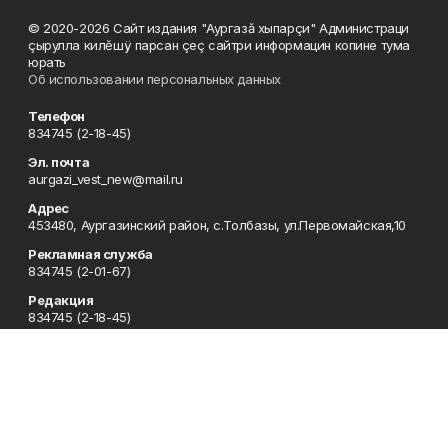
© 2020-2026 Сайт издания "Аургазă хыпарçи" Администраци
çырулла килĕшÿ парсан çеç сайтри информацин копине тума
юрать
Об использовании персональных данных
Телефон
834745 (2-18-45)
Эл. почта
aurgazi_vest_new@mail.ru
Адрес
453480, Аургазинский район, с.Толбазы, ул.Первомайская,10
Рекламная служба
834745 (2-01-67)
Редакция
834745 (2-18-45)
Отдел кадров
834745 (2-18-51)