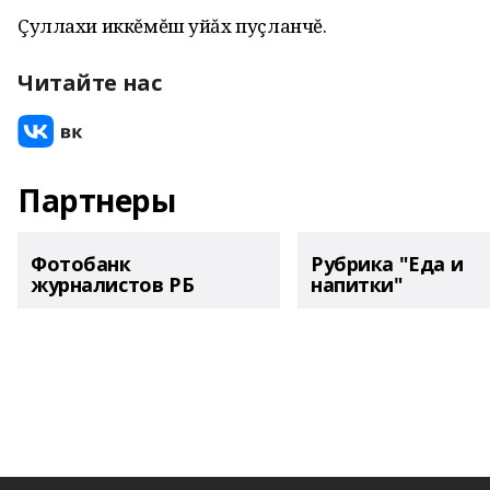
Çуллахи иккĕмĕш уйăх пуçланчĕ.
Читайте нас
Партнеры
Фотобанк
Рубрика "Еда и
журналистов РБ
напитки"