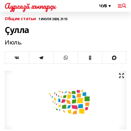
Аургазă хыпарçи
Общие статьи
1 ИЮЛЯ 2020, 21:15
Çулла
Июль.