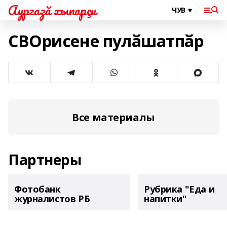
Аургазă хыпарçи
СВОрисене пулӑшатпӑр
Все материалы
Партнеры
Фотобанк
Рубрика "Еда и
журналистов РБ
напитки"