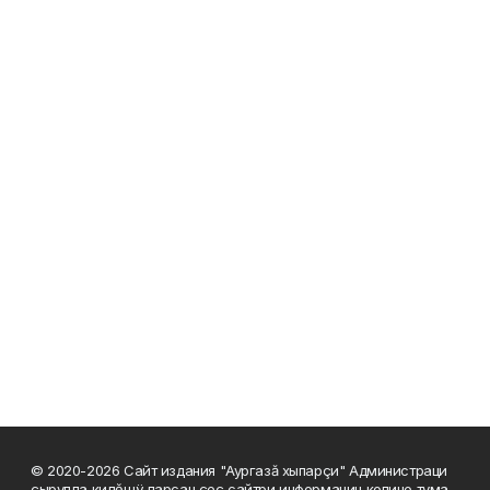
© 2020-2026 Сайт издания "Аургазă хыпарçи" Администраци
çырулла килĕшÿ парсан çеç сайтри информацин копине тума